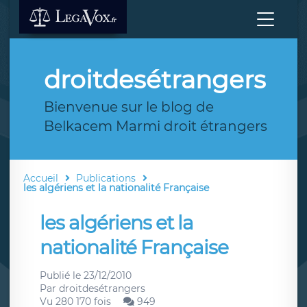
droitdesétrangers
Bienvenue sur le blog de
Belkacem Marmi droit étrangers
Accueil
Publications
les algériens et la nationalité Française
les algériens et la
nationalité Française
Publié le
23/12/2010
Par
droitdesétrangers
Vu 280 170 fois
949