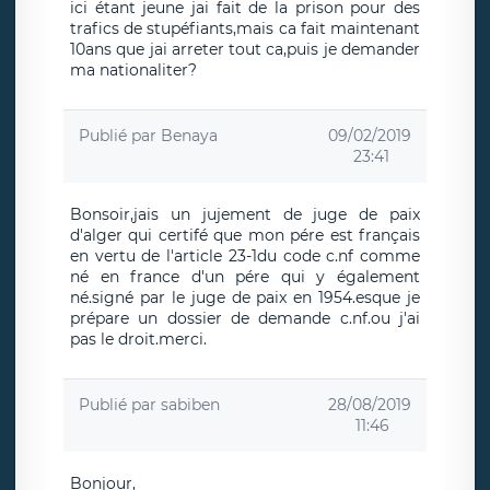
ici étant jeune jai fait de la prison pour des
trafics de stupéfiants,mais ca fait maintenant
10ans que jai arreter tout ca,puis je demander
ma nationaliter?
Publié par
Benaya
09/02/2019
23:41
Bonsoir,jais un jujement de juge de paix
d'alger qui certifé que mon pére est français
en vertu de l'article 23-1du code c.nf comme
né en france d'un pére qui y également
né.signé par le juge de paix en 1954.esque je
prépare un dossier de demande c.nf.ou j'ai
pas le droit.merci.
Publié par
sabiben
28/08/2019
11:46
Bonjour,