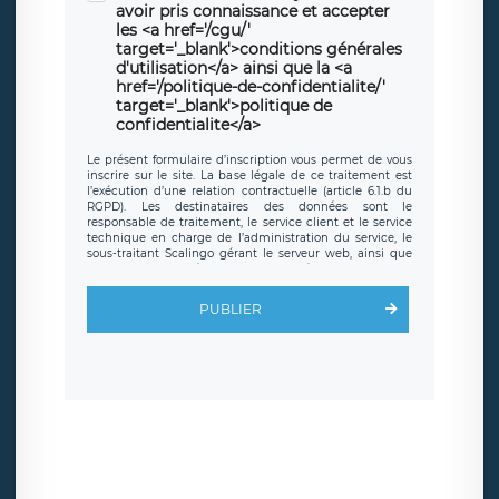
avoir pris connaissance et accepter
les <a href='/cgu/'
target='_blank'>conditions générales
d'utilisation</a> ainsi que la <a
href='/politique-de-confidentialite/'
target='_blank'>politique de
confidentialite</a>
Le présent formulaire d’inscription vous permet de vous
inscrire sur le site. La base légale de ce traitement est
l’exécution d’une relation contractuelle (article 6.1.b du
RGPD). Les destinataires des données sont le
responsable de traitement, le service client et le service
technique en charge de l’administration du service, le
sous-traitant Scalingo gérant le serveur web, ainsi que
toute personne légalement autorisée. Le formulaire
d’inscription est hébergé sur un serveur hébergé par
Scalingo, basé en France et offrant des
clauses de
PUBLIER
protection conformes au RGPD
. Les données collectées
sont conservées jusqu’à ce que l’Internaute en sollicite la
suppression, étant entendu que vous pouvez demander
la suppression de vos données et retirer votre
consentement à tout moment. Vous disposez également
d’un droit d’accès, de rectification ou de limitation du
traitement relatif à vos données à caractère personnel,
ainsi que d’un droit à la portabilité de vos données. Vous
pouvez exercer ces droits auprès du délégué à la
protection des données de LÉGAVOX qui exerce au siège
social de LÉGAVOX et est joignable à l’adresse mail
suivante : donneespersonnelles@legavox.fr. Le