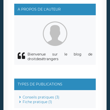
responsable de traitement est la société LÉGAVOX, sis 9
rue Léopold Sédar Senghor, joignable à l’adresse mail :
responsabledetraitement@legavox.fr. Vous avez
A PROPOS DE L'AUTEUR
également le droit d’introduire une réclamation auprès
d’une autorité de contrôle.
Bienvenue sur le blog de
droitdesétrangers
TYPES DE PUBLICATIONS
Conseils pratiques (3)
Fiche pratique (1)