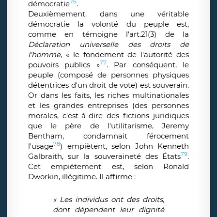
76
démocratie
.
Deuxièmement, dans une véritable
démocratie la volonté du peuple est,
comme en témoigne l'art.21(3) de la
Déclaration universelle des droits de
l'homme
, « le fondement de l'autorité des
77
pouvoirs publics »
. Par conséquent, le
peuple (composé de personnes physiques
détentrices d'un droit de vote) est souverain.
Or dans les faits, les riches multinationales
et les grandes entreprises (des personnes
morales, c'est-à-dire des fictions juridiques
que le père de l'utilitarisme, Jeremy
Bentham, condamnait férocement
78
l'usage
) empiètent, selon John Kenneth
79
Galbraith, sur la souveraineté des États
.
Cet empiétement est, selon Ronald
Dworkin, illégitime. Il affirme :
« Les individus ont des droits,
dont dépendent leur dignité