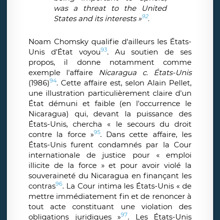
was a threat to the United
92
States and its interests »
.
Noam Chomsky qualifie d'ailleurs les États-
93
Unis d'État voyou
. Au soutien de ses
propos, il donne notamment comme
exemple l'affaire
Nicaragua c. États-Unis
94
(1986)
. Cette affaire est, selon Alain Pellet,
une illustration particulièrement claire d'un
État démuni et faible (en l'occurrence le
Nicaragua) qui, devant la puissance des
États-Unis, chercha « le secours du droit
95
contre la force »
. Dans cette affaire, les
États-Unis furent condamnés par la Cour
internationale de justice pour « emploi
illicite de la force » et pour avoir violé la
souveraineté du Nicaragua en finançant les
96
contras
. La Cour intima les États-Unis « de
mettre immédiatement fin et de renoncer à
tout acte constituant une violation des
97
obligations juridiques »
. Les États-Unis