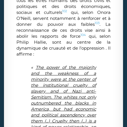
tous les êtres humains des droits civils et
politiques et des droits économiques,
102
sociaux et culturels
qui, selon Onora
O'Neill, servent notamment à renforcer et à
103
donner du pouvoir aux faibles
. La
reconnaissance de ces droits vise ainsi à
104
abolir les rapports de force
qui, selon
Philip Hallie, sont au centre de la
dynamique de cruauté et de l'oppression . Il
affirme :
«
The power of the majority
and the weakness of a
minority were at the center of
the institutional cruelty of
slavery and of Nazi anti-
Semitism. The whites not only
outnumbered the blacks in
America, but had economic
and political ascendency over
them (...) Cruelty then (...) is a
kind of power relationship, an