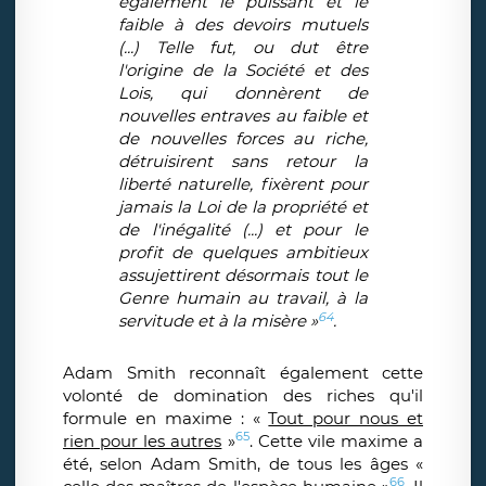
également le puissant et le
faible à des devoirs mutuels
(...) Telle fut, ou dut être
l'origine de la Société et des
Lois, qui donnèrent de
nouvelles entraves au faible et
de nouvelles forces au riche,
détruisirent sans retour la
liberté naturelle, fixèrent pour
jamais la Loi de la propriété et
de l'inégalité (...) et pour le
profit de quelques ambitieux
assujettirent désormais tout le
Genre humain au travail, à la
64
servitude et à la misère »
.
Adam Smith reconnaît également cette
volonté de domination des riches qu'il
formule en maxime : «
Tout pour nous et
65
rien pour les autres
»
. Cette vile maxime a
été, selon Adam Smith, de tous les âges «
66