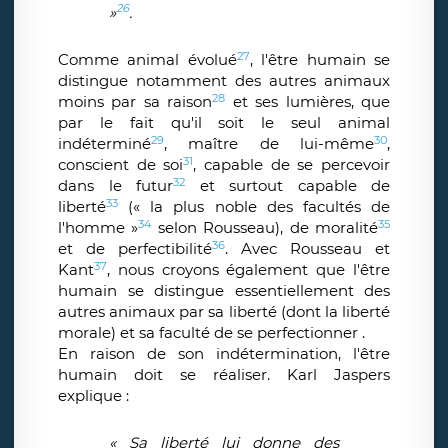
26
»
.
27
Comme animal évolué
, l'être humain se
distingue notamment des autres animaux
28
moins par sa raison
et ses lumières, que
par le fait qu'il soit le seul animal
29
30
indéterminé
, maître de lui-même
,
31
conscient de soi
, capable de se percevoir
32
dans le futur
et surtout capable de
33
liberté
(« la plus noble des facultés de
34
35
l'homme »
selon Rousseau), de moralité
36
et de perfectibilité
. Avec Rousseau et
37
Kant
, nous croyons également que l'être
humain se distingue essentiellement des
autres animaux par sa liberté (dont la liberté
morale) et sa faculté de se perfectionner .
En raison de son indétermination, l'être
humain doit se réaliser. Karl Jaspers
explique :
« Sa liberté lui donne des