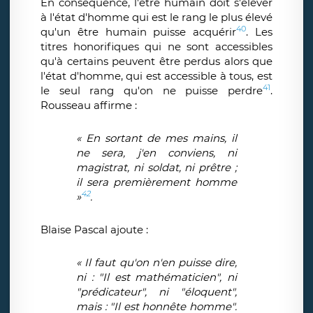
En conséquence, l'être humain doit s'élever
à l'état d'homme qui est le rang le plus élevé
40
qu'un être humain puisse acquérir
. Les
titres honorifiques qui ne sont accessibles
qu'à certains peuvent être perdus alors que
l'état d'homme, qui est accessible à tous, est
41
le seul rang qu'on ne puisse perdre
.
Rousseau affirme :
« En sortant de mes mains, il
ne sera, j'en conviens, ni
magistrat, ni soldat, ni prêtre ;
il sera premièrement homme
42
»
.
Blaise Pascal ajoute :
« Il faut qu'on n'en puisse dire,
ni : "Il est mathématicien", ni
"prédicateur", ni "éloquent",
mais : "Il est honnête homme".