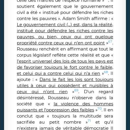
celle des maîtres de l'espèce humaine »
. Il
soutient également que le gouvernement
civil a été « institué pour défendre les riches
contre les pauvres ». Adam Smith affirme : «
Le gouvernement civil (...) est, dans la réalité,
institué pour défendre les riches contre les
pauvres, ou bien, ceux qui ont quelque
67
propriété contre ceux qui n'en ont point
»
.
Rousseau renchérit en affirmant que tout le
corpus législatif reflète cette réalité et que «
l'esprit universel des lois de tous les pays est
de favoriser toujours le fort contre le faible,
68
et celui qui a contre celui qui n'a rien
»
. Il
ajoute : «
Dans le fait les lois sont toujours
utiles à ceux qui possèdent et nuisibles à
69
ceux qui n'ont rien
»
. D'un regard
désintéressé, Rousseau n'observe dans la
société que «
la violence des hommes
70
puissants et l'oppression des faibles
»
. Il en
conclut que « toujours la multitude sera
71
sacrifiée au petit nombre »
et qu'il
n'existera jamais de véritable démocratie Il