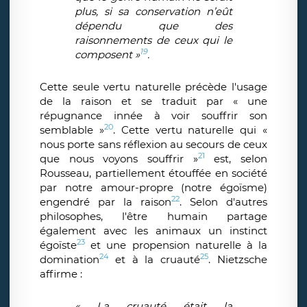
plus, si sa conservation n’eût
dépendu que des
raisonnements de ceux qui le
19
composent »
.
Cette seule vertu naturelle précède l'usage
de la raison et se traduit par « une
répugnance innée à voir souffrir son
20
semblable »
. Cette vertu naturelle qui «
nous porte sans réflexion au secours de ceux
21
que nous voyons souffrir »
est, selon
Rousseau, partiellement étouffée en société
par notre amour-propre (notre égoïsme)
22
engendré par la raison
. Selon d'autres
philosophes, l'être humain partage
également avec les animaux un instinct
23
égoïste
et une propension naturelle à la
24
25
domination
et à la cruauté
. Nietzsche
affirme :
« La cruauté était la