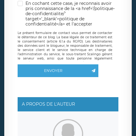
En cochant cette case, je reconnais avoir
pris connaissance de la <a href='/politique-
de-confidentialite/'
target='_blank'>politique de
confidentialité</a> et l'accepter
Le présent formulaire de contact vous permet de contacter
le détenteur de ce blog. La base légale de ce traitement est
le consentement (article 6.1.a du RGPD). Les destinataires
des données sont le blogueur, le responsable de traitement,
le service client et le service technique en charge de
l’administration du service, le sous-traitant Scalingo gérant
le serveur web, ainsi que toute personne légalement
autorisée. Le formulaire de contact à destination du
blogueur est hébergé sur un serveur hébergé par Scalingo,
ENVOYER
basé en France et offrant des
clauses de protection
conformes au RGPD
. Les données collectées sont conservées
jusqu’à ce que l’Internaute en sollicite la suppression, étant
entendu que vous pouvez demander la suppression de vos
données et retirer votre consentement à tout moment. Vous
disposez également d’un droit d’accès, de rectification ou de
limitation du traitement relatif à vos données à caractère
personnel, ainsi que d’un droit à la portabilité de vos
A PROPOS DE L'AUTEUR
données. Vous pouvez exercer ces droits auprès du délégué
à la protection des données de LÉGAVOX qui exerce au
siège social de LÉGAVOX et est joignable à l’adresse mail
suivante : donneespersonnelles@legavox.fr. Le responsable
de traitement est la société LÉGAVOX, sis 9 rue Léopold
Sédar Senghor, joignable à l’adresse mail :
responsabledetraitement@legavox.fr. Vous avez également
le droit d’introduire une réclamation auprès d’une autorité