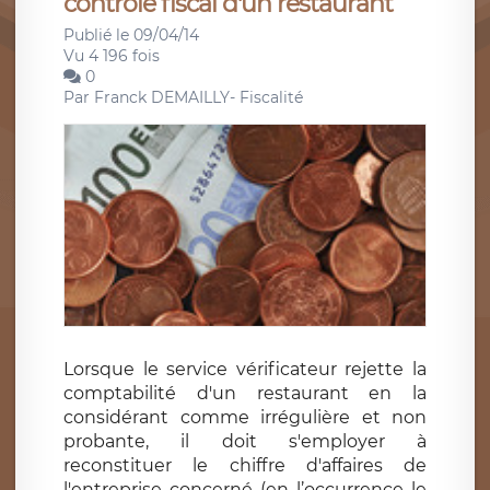
contrôle fiscal d'un restaurant
Publié le 09/04/14
Vu 4 196 fois
0
Par
Franck DEMAILLY- Fiscalité
Lorsque le service vérificateur rejette la
comptabilité d'un restaurant en la
considérant comme irrégulière et non
probante, il doit s'employer à
reconstituer le chiffre d'affaires de
l'entreprise concerné (en l’occurrence le