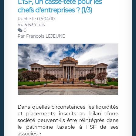
L'ISF, un casse-tête pour les
chefs d'entreprises ? (1/3)
Publié le 07/04/10
Vu 5 634 fois
0
Par
Francois LEJEUNE
Dans quelles circonstances les liquidités
et placements inscrits au bilan d’une
société peuvent-ils être réintégrés dans
le patrimoine taxable à l’ISF de ses
associés ?