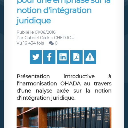
pour une emphase sur la
notion d'intégration
juridique
Publié le
01/06/2016
Par
Gabriel Cédric CHEDJOU
Vu 16 434 fois
0
Présentation introductive à
l'harmonisation OHADA au travers
d'une nalyse axée sur la notion
d'intégration juridique.