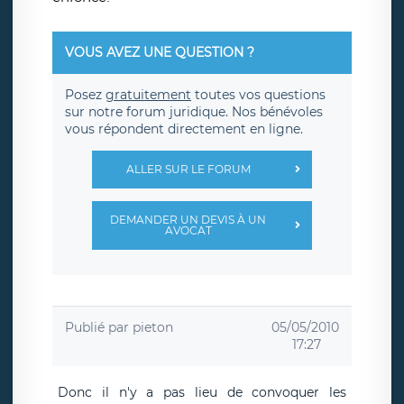
VOUS AVEZ UNE QUESTION ?
Posez
gratuitement
toutes vos questions
sur notre forum juridique. Nos bénévoles
vous répondent directement en ligne.
ALLER SUR LE FORUM
DEMANDER UN DEVIS À UN
AVOCAT
Publié par
pieton
05/05/2010
17:27
Donc il n'y a pas lieu de convoquer les