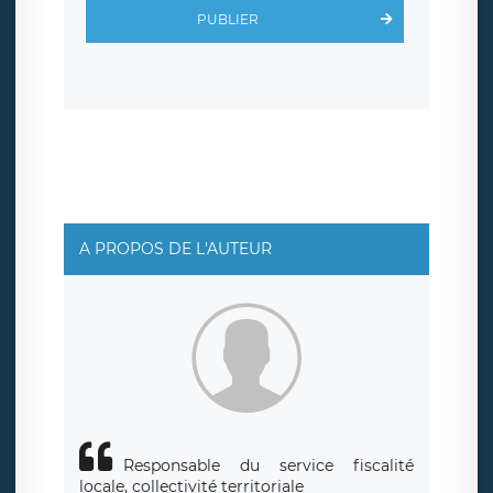
Scalingo, basé en France et offrant des
clauses de
PUBLIER
protection conformes au RGPD
. Les données collectées
sont conservées jusqu’à ce que l’Internaute en sollicite la
suppression, étant entendu que vous pouvez demander
la suppression de vos données et retirer votre
consentement à tout moment. Vous disposez également
d’un droit d’accès, de rectification ou de limitation du
traitement relatif à vos données à caractère personnel,
ainsi que d’un droit à la portabilité de vos données. Vous
pouvez exercer ces droits auprès du délégué à la
protection des données de LÉGAVOX qui exerce au siège
social de LÉGAVOX et est joignable à l’adresse mail
suivante : donneespersonnelles@legavox.fr. Le
responsable de traitement est la société LÉGAVOX, sis 9
rue Léopold Sédar Senghor, joignable à l’adresse mail :
responsabledetraitement@legavox.fr. Vous avez
A PROPOS DE L'AUTEUR
également le droit d’introduire une réclamation auprès
d’une autorité de contrôle.
Responsable du service fiscalité
locale, collectivité territoriale