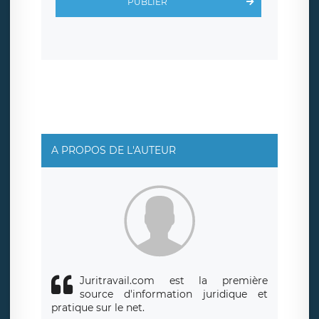
PUBLIER
protection conformes au RGPD
. Les données collectées
sont conservées jusqu’à ce que l’Internaute en sollicite la
suppression, étant entendu que vous pouvez demander
la suppression de vos données et retirer votre
consentement à tout moment. Vous disposez également
d’un droit d’accès, de rectification ou de limitation du
traitement relatif à vos données à caractère personnel,
ainsi que d’un droit à la portabilité de vos données. Vous
pouvez exercer ces droits auprès du délégué à la
protection des données de LÉGAVOX qui exerce au siège
social de LÉGAVOX et est joignable à l’adresse mail
suivante : donneespersonnelles@legavox.fr. Le
responsable de traitement est la société LÉGAVOX, sis 9
rue Léopold Sédar Senghor, joignable à l’adresse mail :
responsabledetraitement@legavox.fr. Vous avez
A PROPOS DE L'AUTEUR
également le droit d’introduire une réclamation auprès
d’une autorité de contrôle.
Juritravail.com est la première
source d'information juridique et
pratique sur le net.