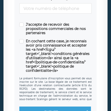
J'accepte de recevoir des
propositions commerciales de nos
partenaires
En cochant cette case, je reconnais
avoir pris connaissance et accepter
les <a href='/cgu/'
target='_blank'>conditions générales
d'utilisation</a> ainsi que la <a
href='/politique-de-confidentialite/'
target='_blank'>politique de
confidentialite</a>
Le présent formulaire d’inscription vous permet de vous
inscrire sur le site. La base légale de ce traitement est
l’exécution d’une relation contractuelle (article 6.1.b du
RGPD). Les destinataires des données sont le
responsable de traitement, le service client et le service
technique en charge de l’administration du service, le
sous-traitant Scalingo gérant le serveur web, ainsi que
toute personne légalement autorisée. Le formulaire
d’inscription est hébergé sur un serveur hébergé par
Scalingo, basé en France et offrant des
clauses de