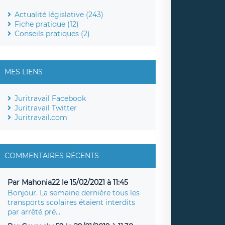
Actualité législative (243)
Fiche pratique (12)
Conseils pratiques (2)
MES LIENS
Juritravail Facebook
Juritravail Twitter
Juritravail.com
COMMENTAIRES RÉCENTS
Par Mahonia22 le 15/02/2021 à 11:45
Bonjour. La semaine dernière tous les
transports scolaires étaient interdits
par arrêté pré...