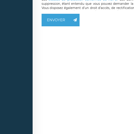
suppression, étant entendu que vous pouvez demander la 
Vous disposez également d’un droit d’accès, de rectificatio
ainsi que d’un droit à la portabilité de vos données. Vous
LÉGAVOX qui exerce au siège social de LÉGAVOX et est j
ENVOYER
responsable de traitement est la société LÉGAVOX
responsabledetraitement@legavox.fr. Vous avez également le 