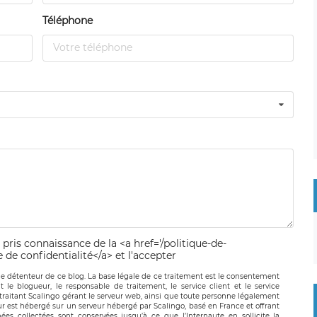
Téléphone
 pris connaissance de la <a href='/politique-de-
e de confidentialité</a> et l'accepter
le détenteur de ce blog. La base légale de ce traitement est le consentement
t le blogueur, le responsable de traitement, le service client et le service
-traitant Scalingo gérant le serveur web, ainsi que toute personne légalement
ur est hébergé sur un serveur hébergé par Scalingo, basé en France et offrant
ées collectées sont conservées jusqu’à ce que l’Internaute en sollicite la