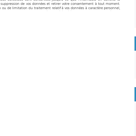
suppression de vos données et retirer votre consentement à tout moment.
n ou de limitation du traitement relatif à vos données à caractère personnel,
 pouvez exercer ces droits auprès du délégué à la protection des données de
oignable à l’adresse mail suivante : donneespersonnelles@legavox.fr. Le
, sis 9 rue Léopold Sédar Senghor, joignable à l’adresse mail :
droit d’introduire une réclamation auprès d’une autorité de contrôle.