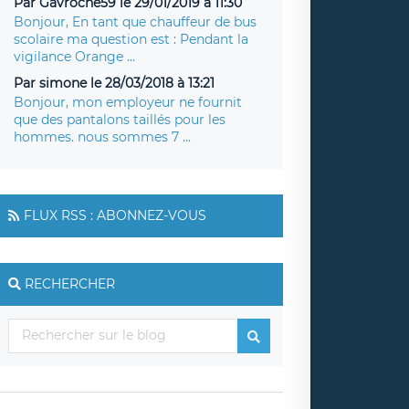
Par Gavroche59 le 29/01/2019 à 11:30
Bonjour, En tant que chauffeur de bus
scolaire ma question est : Pendant la
vigilance Orange ...
Par simone le 28/03/2018 à 13:21
Bonjour, mon employeur ne fournit
que des pantalons taillés pour les
hommes. nous sommes 7 ...
FLUX RSS : ABONNEZ-VOUS
RECHERCHER