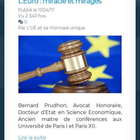
L'Euro : miracle et mirages
Publié le 11/04/17
Vu 2 343 fois
0
Par
L'UE et sa monnaie unique
Bernard Prudhon, Avocat Honoraire,
Docteur d’Etat en Science Economique,
Ancien maître de conférences aux
Université de Paris I et Paris XII.
Lire la suite