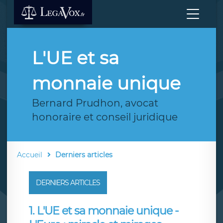
L'UE et sa
monnaie unique
Bernard Prudhon, avocat
honoraire et conseil juridique
Accueil
Derniers articles
DERNIERS ARTICLES
1. L'UE et sa monnaie unique -