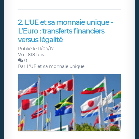
2. L'UE et sa monnaie unique -
L’Euro : transferts financiers
versus légalité
Publié le 11/04/17
Vu 1 818 fois
0
Par
L'UE et sa monnaie unique