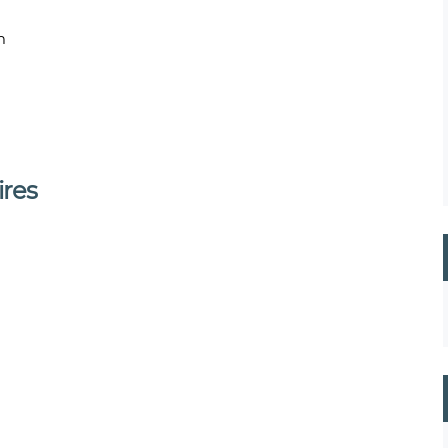
m
res