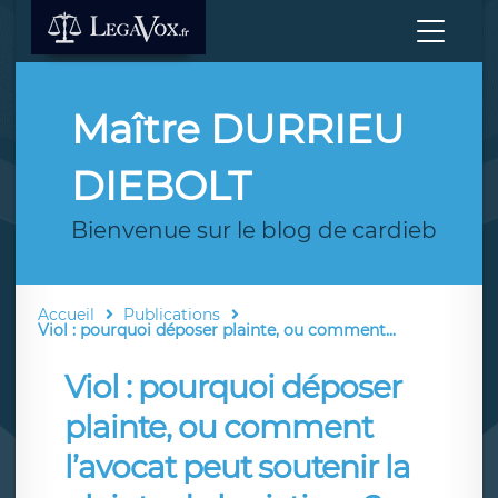
Maître DURRIEU
DIEBOLT
Bienvenue sur le blog de cardieb
Accueil
Publications
Viol : pourquoi déposer plainte, ou comment...
Viol : pourquoi déposer
plainte, ou comment
l’avocat peut soutenir la