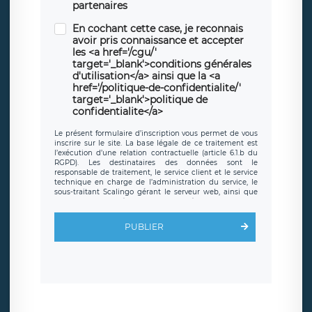
partenaires
En cochant cette case, je reconnais
avoir pris connaissance et accepter
les <a href='/cgu/'
target='_blank'>conditions générales
d'utilisation</a> ainsi que la <a
href='/politique-de-confidentialite/'
target='_blank'>politique de
confidentialite</a>
Le présent formulaire d’inscription vous permet de vous
inscrire sur le site. La base légale de ce traitement est
l’exécution d’une relation contractuelle (article 6.1.b du
RGPD). Les destinataires des données sont le
responsable de traitement, le service client et le service
technique en charge de l’administration du service, le
sous-traitant Scalingo gérant le serveur web, ainsi que
toute personne légalement autorisée. Le formulaire
d’inscription est hébergé sur un serveur hébergé par
Scalingo, basé en France et offrant des
clauses de
PUBLIER
protection conformes au RGPD
. Les données collectées
sont conservées jusqu’à ce que l’Internaute en sollicite la
suppression, étant entendu que vous pouvez demander
la suppression de vos données et retirer votre
consentement à tout moment. Vous disposez également
d’un droit d’accès, de rectification ou de limitation du
traitement relatif à vos données à caractère personnel,
ainsi que d’un droit à la portabilité de vos données. Vous
pouvez exercer ces droits auprès du délégué à la