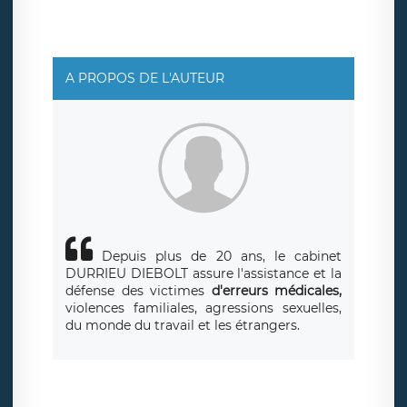
protection des données de LÉGAVOX qui exerce au siège
social de LÉGAVOX et est joignable à l’adresse mail
suivante : donneespersonnelles@legavox.fr. Le
responsable de traitement est la société LÉGAVOX, sis 9
rue Léopold Sédar Senghor, joignable à l’adresse mail :
responsabledetraitement@legavox.fr. Vous avez
A PROPOS DE L'AUTEUR
également le droit d’introduire une réclamation auprès
d’une autorité de contrôle.
Depuis plus de 20 ans
, le cabinet
DURRIEU DIEBOLT assure l'assistance et la
défense des victimes
d'erreurs médicales,
violences familiales, agressions sexuelles,
du monde du travail et les étrangers.