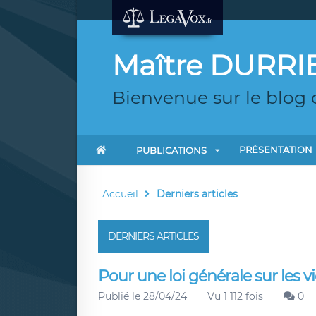
Maître DURRI
Bienvenue sur le blog 
PRÉSENTATION
PUBLICATIONS
Accueil
Derniers articles
DERNIERS ARTICLES
Pour une loi générale sur les v
Publié le 28/04/24
Vu 1 112 fois
0