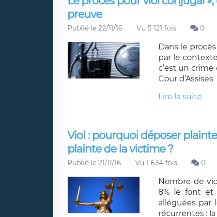
Le procès pour viol conjugal », 
preuve
Publié le 22/11/16
Vu 5 121 fois
0
Dans le procès 
par le contexte
c’est un crime 
Cour d’Assises
Lire la suite
Viol : pourquoi déposer plaint
plainte de la victime ?
Publié le 21/11/16
Vu 1 634 fois
0
Nombre de vic
8% le font et
alléguées par 
récurrentes : la