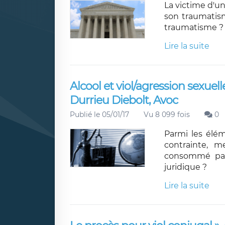
La victime d'un
son traumatism
traumatisme ?
Lire la suite
Alcool et viol/agression sexuelle
Durrieu Diebolt, Avoc
Publié le 05/01/17
Vu 8 099 fois
0
Parmi les éléme
contrainte, m
consommé par 
juridique ?
Lire la suite