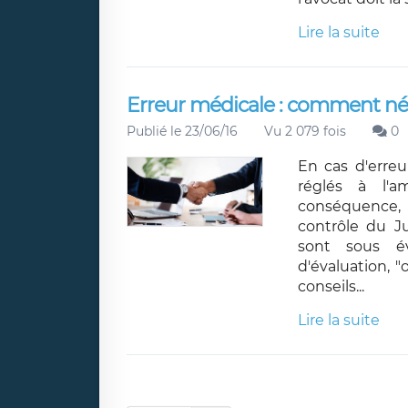
Lire la suite
Erreur médicale : comment nég
Publié le 23/06/16
Vu 2 079 fois
0
En cas d'erreu
réglés à l'a
conséquence, 
contrôle du Ju
sont sous év
d'évaluation, 
conseils...
Lire la suite