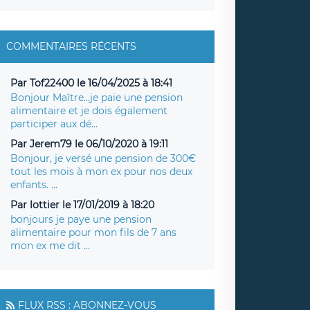
COMMENTAIRES RÉCENTS
Par Tof22400 le 16/04/2025 à 18:41
Bonjour Maître...je paie une pension
alimentaire et je dois également
participer aux dé...
Par Jerem79 le 06/10/2020 à 19:11
Bonjour, je versé une pension de 300€
tout les mois à mon ex pour nos deux
enfants. ...
Par lottier le 17/01/2019 à 18:20
bonjours je paye une pension
alimentaire pour mon fils de 7 ans
mon ex me dit ...
FLUX RSS : ABONNEZ-VOUS