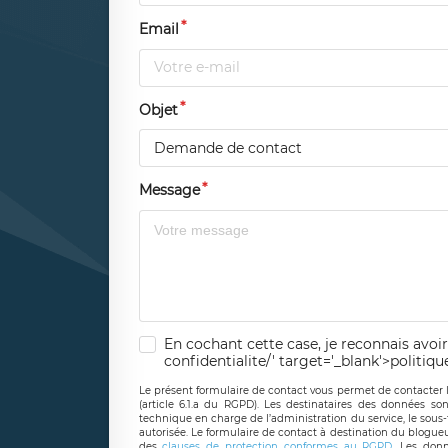
Email
Objet
Demande de contact
Message
En cochant cette case, je reconnais avoir
confidentialite/' target='_blank'>politiqu
Le présent formulaire de contact vous permet de contacter 
(article 6.1.a du RGPD). Les destinataires des données son
technique en charge de l’administration du service, le sous
autorisée. Le formulaire de contact à destination du blogue
des
clauses de protection conformes au RGPD
. Les donn