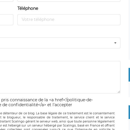
Téléphone
 pris connaissance de la <a href='/politique-de-
e de confidentialité</a> et l'accepter
le détenteur de ce blog. La base légale de ce traitement est le consentement
t le blogueur, le responsable de traitement, le service client et le service
-traitant Scalingo gérant le serveur web, ainsi que toute personne légalement
ur est hébergé sur un serveur hébergé par Scalingo, basé en France et offrant
ées collectées sont conservées jusqu’à ce que l’Internaute en sollicite la