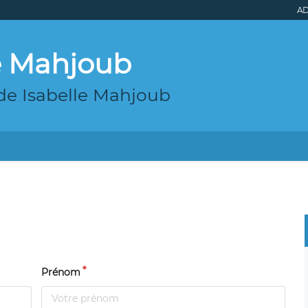
AD
le Mahjoub
de Isabelle Mahjoub
Prénom