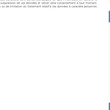
suppression de vos données et retirer votre consentement à tout moment.
n ou de limitation du traitement relatif à vos données à caractère personnel,
 pouvez exercer ces droits auprès du délégué à la protection des données de
oignable à l’adresse mail suivante : donneespersonnelles@legavox.fr. Le
, sis 9 rue Léopold Sédar Senghor, joignable à l’adresse mail :
droit d’introduire une réclamation auprès d’une autorité de contrôle.