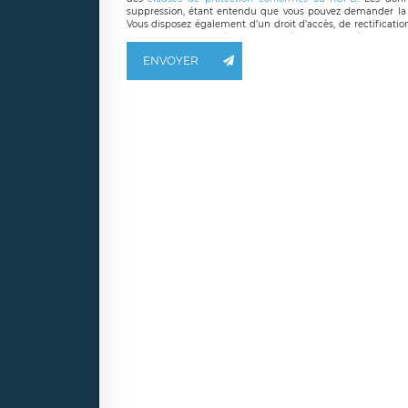
suppression, étant entendu que vous pouvez demander la 
Vous disposez également d’un droit d’accès, de rectificatio
ainsi que d’un droit à la portabilité de vos données. Vous
LÉGAVOX qui exerce au siège social de LÉGAVOX et est j
ENVOYER
responsable de traitement est la société LÉGAVOX
responsabledetraitement@legavox.fr. Vous avez également le 