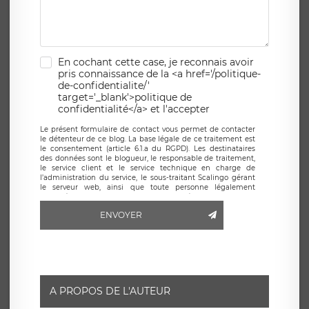
En cochant cette case, je reconnais avoir
pris connaissance de la <a href='/politique-
de-confidentialite/'
target='_blank'>politique de
confidentialité</a> et l'accepter
Le présent formulaire de contact vous permet de contacter
le détenteur de ce blog. La base légale de ce traitement est
le consentement (article 6.1.a du RGPD). Les destinataires
des données sont le blogueur, le responsable de traitement,
le service client et le service technique en charge de
l’administration du service, le sous-traitant Scalingo gérant
le serveur web, ainsi que toute personne légalement
autorisée. Le formulaire de contact à destination du
blogueur est hébergé sur un serveur hébergé par Scalingo,
ENVOYER
basé en France et offrant des
clauses de protection
conformes au RGPD
. Les données collectées sont conservées
jusqu’à ce que l’Internaute en sollicite la suppression, étant
entendu que vous pouvez demander la suppression de vos
données et retirer votre consentement à tout moment. Vous
disposez également d’un droit d’accès, de rectification ou de
limitation du traitement relatif à vos données à caractère
personnel, ainsi que d’un droit à la portabilité de vos
A PROPOS DE L'AUTEUR
données. Vous pouvez exercer ces droits auprès du délégué
à la protection des données de LÉGAVOX qui exerce au