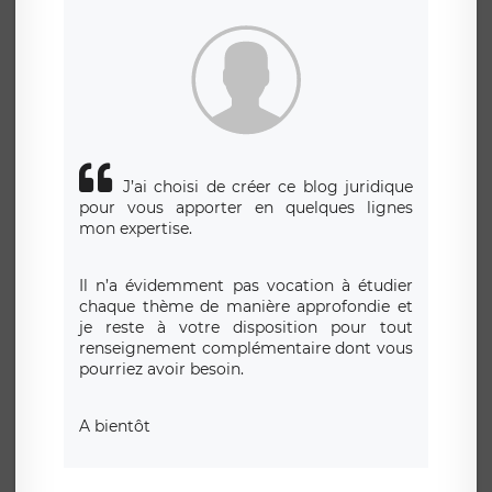
siège social de LÉGAVOX et est joignable à l’adresse mail
suivante : donneespersonnelles@legavox.fr. Le responsable
de traitement est la société LÉGAVOX, sis 9 rue Léopold
Sédar Senghor, joignable à l’adresse mail :
responsabledetraitement@legavox.fr. Vous avez également
le droit d’introduire une réclamation auprès d’une autorité
de contrôle.
J’ai choisi de créer ce blog juridique
pour vous apporter en quelques lignes
mon expertise.
Il n’a évidemment pas vocation à étudier
chaque thème de manière approfondie et
je reste à votre disposition pour tout
renseignement complémentaire dont vous
pourriez avoir besoin.
A bientôt