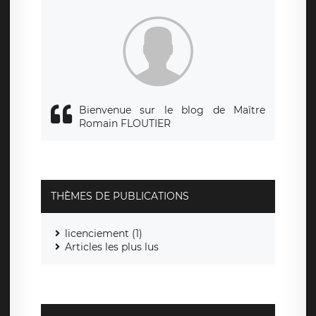
siège social de LÉGAVOX et est joignable à l’adresse mail
suivante : donneespersonnelles@legavox.fr. Le responsable
de traitement est la société LÉGAVOX, sis 9 rue Léopold
Sédar Senghor, joignable à l’adresse mail :
responsabledetraitement@legavox.fr. Vous avez également
le droit d’introduire une réclamation auprès d’une autorité
de contrôle.
Bienvenue sur le blog de Maître
Romain FLOUTIER
THÈMES DE PUBLICATIONS
licenciement (1)
Articles les plus lus