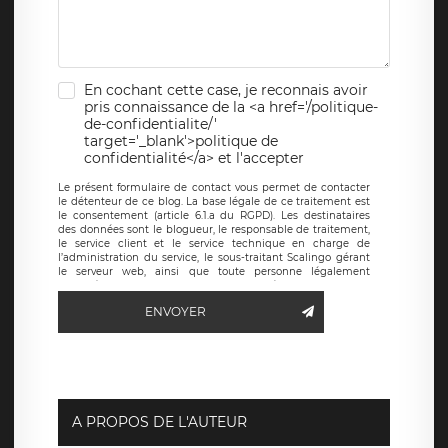
En cochant cette case, je reconnais avoir
pris connaissance de la <a href='/politique-
de-confidentialite/'
target='_blank'>politique de
confidentialité</a> et l'accepter
Le présent formulaire de contact vous permet de contacter
le détenteur de ce blog. La base légale de ce traitement est
le consentement (article 6.1.a du RGPD). Les destinataires
des données sont le blogueur, le responsable de traitement,
le service client et le service technique en charge de
l’administration du service, le sous-traitant Scalingo gérant
le serveur web, ainsi que toute personne légalement
autorisée. Le formulaire de contact à destination du
blogueur est hébergé sur un serveur hébergé par Scalingo,
ENVOYER
basé en France et offrant des
clauses de protection
conformes au RGPD
. Les données collectées sont conservées
jusqu’à ce que l’Internaute en sollicite la suppression, étant
entendu que vous pouvez demander la suppression de vos
données et retirer votre consentement à tout moment. Vous
disposez également d’un droit d’accès, de rectification ou de
limitation du traitement relatif à vos données à caractère
personnel, ainsi que d’un droit à la portabilité de vos
A PROPOS DE L'AUTEUR
données. Vous pouvez exercer ces droits auprès du délégué
à la protection des données de LÉGAVOX qui exerce au