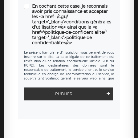
En cochant cette case, je reconnais
avoir pris connaissance et accepter
les <a href='/cgu/'
target='_blank'>conditions générales
d'utilisation</a> ainsi que la <a
href='/politique-de-confidentialite/'
target='_blank'>politique de
confidentialite</a>
Le présent formulaire d’inscription vous permet de vous
inscrire sur le site. La base légale de ce traitement est
l’exécution d’une relation contractuelle (article 6.1.b du
RGPD). Les destinataires des données sont le
responsable de traitement, le service client et le service
technique en charge de l’administration du service, le
sous-traitant Scalingo gérant le serveur web, ainsi que
toute personne légalement autorisée. Le formulaire
d’inscription est hébergé sur un serveur hébergé par
Scalingo, basé en France et offrant des
clauses de
PUBLIER
protection conformes au RGPD
. Les données collectées
sont conservées jusqu’à ce que l’Internaute en sollicite la
suppression, étant entendu que vous pouvez demander
la suppression de vos données et retirer votre
consentement à tout moment. Vous disposez également
d’un droit d’accès, de rectification ou de limitation du
traitement relatif à vos données à caractère personnel,
ainsi que d’un droit à la portabilité de vos données. Vous
pouvez exercer ces droits auprès du délégué à la
protection des données de LÉGAVOX qui exerce au siège