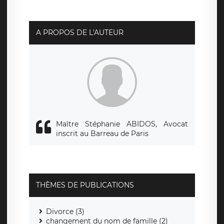
social de LÉGAVOX et est joignable à l’adresse mail
suivante : donneespersonnelles@legavox.fr. Le
responsable de traitement est la société LÉGAVOX, sis 9
rue Léopold Sédar Senghor, joignable à l’adresse mail :
responsabledetraitement@legavox.fr. Vous avez
A PROPOS DE L'AUTEUR
également le droit d’introduire une réclamation auprès
d’une autorité de contrôle.
Maître Stéphanie ABIDOS, Avocat
inscrit au Barreau de Paris
THÈMES DE PUBLICATIONS
Divorce (3)
changement du nom de famille (2)