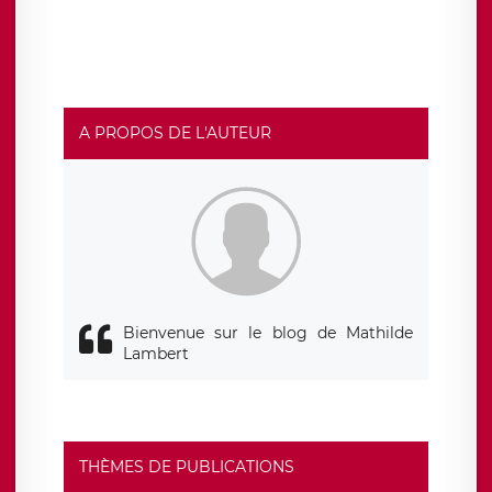
traitement relatif à vos données à caractère personnel,
ainsi que d’un droit à la portabilité de vos données. Vous
pouvez exercer ces droits auprès du délégué à la
protection des données de LÉGAVOX qui exerce au siège
social de LÉGAVOX et est joignable à l’adresse mail
suivante : donneespersonnelles@legavox.fr. Le
responsable de traitement est la société LÉGAVOX, sis 9
rue Léopold Sédar Senghor, joignable à l’adresse mail :
responsabledetraitement@legavox.fr. Vous avez
A PROPOS DE L'AUTEUR
également le droit d’introduire une réclamation auprès
d’une autorité de contrôle.
Bienvenue sur le blog de Mathilde
Lambert
THÈMES DE PUBLICATIONS