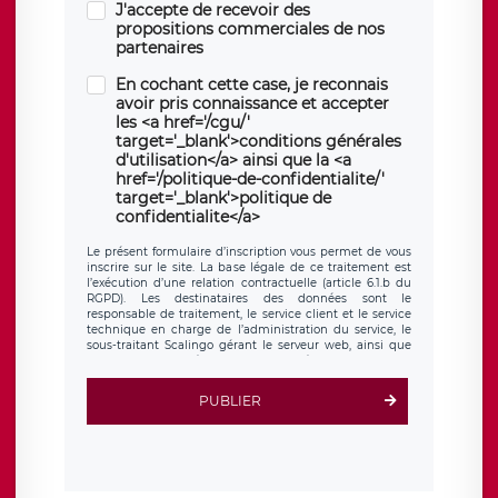
J'accepte de recevoir des
propositions commerciales de nos
partenaires
En cochant cette case, je reconnais
avoir pris connaissance et accepter
les <a href='/cgu/'
target='_blank'>conditions générales
d'utilisation</a> ainsi que la <a
href='/politique-de-confidentialite/'
target='_blank'>politique de
confidentialite</a>
Le présent formulaire d’inscription vous permet de vous
inscrire sur le site. La base légale de ce traitement est
l’exécution d’une relation contractuelle (article 6.1.b du
RGPD). Les destinataires des données sont le
responsable de traitement, le service client et le service
technique en charge de l’administration du service, le
sous-traitant Scalingo gérant le serveur web, ainsi que
toute personne légalement autorisée. Le formulaire
d’inscription est hébergé sur un serveur hébergé par
Scalingo, basé en France et offrant des
clauses de
PUBLIER
protection conformes au RGPD
. Les données collectées
sont conservées jusqu’à ce que l’Internaute en sollicite la
suppression, étant entendu que vous pouvez demander
la suppression de vos données et retirer votre
consentement à tout moment. Vous disposez également
d’un droit d’accès, de rectification ou de limitation du