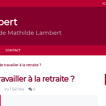
AD
bert
 de Mathilde Lambert
CONTACT
e travailler à la retraite ?
vailler à la retraite ?
t
Vu 1 541 fois
0