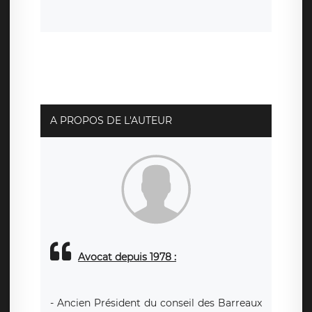
la suppression de vos données et retirer votre
consentement à tout moment. Vous disposez également
d’un droit d’accès, de rectification ou de limitation du
traitement relatif à vos données à caractère personnel,
ainsi que d’un droit à la portabilité de vos données. Vous
pouvez exercer ces droits auprès du délégué à la
protection des données de LÉGAVOX qui exerce au siège
social de LÉGAVOX et est joignable à l’adresse mail
suivante : donneespersonnelles@legavox.fr. Le
responsable de traitement est la société LÉGAVOX, sis 9
rue Léopold Sédar Senghor, joignable à l’adresse mail :
responsabledetraitement@legavox.fr. Vous avez
A PROPOS DE L'AUTEUR
également le droit d’introduire une réclamation auprès
d’une autorité de contrôle.
Avocat depuis 1978 :
- Ancien Président du conseil des Barreaux