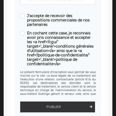
J'accepte de recevoir des
propositions commerciales de nos
partenaires
En cochant cette case, je reconnais
avoir pris connaissance et accepter
les <a href='/cgu/'
target='_blank'>conditions générales
d'utilisation</a> ainsi que la <a
href='/politique-de-confidentialite/'
target='_blank'>politique de
confidentialite</a>
Le présent formulaire d’inscription vous permet de vous
inscrire sur le site. La base légale de ce traitement est
l’exécution d’une relation contractuelle (article 6.1.b du
RGPD). Les destinataires des données sont le
responsable de traitement, le service client et le service
technique en charge de l’administration du service, le
sous-traitant Scalingo gérant le serveur web, ainsi que
toute personne légalement autorisée. Le formulaire
d’inscription est hébergé sur un serveur hébergé par
Scalingo, basé en France et offrant des
clauses de
PUBLIER
protection conformes au RGPD
. Les données collectées
sont conservées jusqu’à ce que l’Internaute en sollicite la
suppression, étant entendu que vous pouvez demander