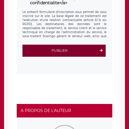
confidentialite</a>
Le présent formulaire d’inscription vous permet de vous
inscrire sur le site. La base légale de ce traitement est
l’exécution d’une relation contractuelle (article 6.1.b du
RGPD). Les destinataires des données sont le
responsable de traitement, le service client et le service
technique en charge de l’administration du service, le
sous-traitant Scalingo gérant le serveur web, ainsi que
toute personne légalement autorisée. Le formulaire
d’inscription est hébergé sur un serveur hébergé par
Scalingo, basé en France et offrant des
clauses de
PUBLIER
protection conformes au RGPD
. Les données collectées
sont conservées jusqu’à ce que l’Internaute en sollicite la
suppression, étant entendu que vous pouvez demander
la suppression de vos données et retirer votre
consentement à tout moment. Vous disposez également
d’un droit d’accès, de rectification ou de limitation du
traitement relatif à vos données à caractère personnel,
ainsi que d’un droit à la portabilité de vos données. Vous
pouvez exercer ces droits auprès du délégué à la
protection des données de LÉGAVOX qui exerce au siège
social de LÉGAVOX et est joignable à l’adresse mail
suivante : donneespersonnelles@legavox.fr. Le
responsable de traitement est la société LÉGAVOX, sis 9
rue Léopold Sédar Senghor, joignable à l’adresse mail :
responsabledetraitement@legavox.fr. Vous avez
A PROPOS DE L'AUTEUR
également le droit d’introduire une réclamation auprès
d’une autorité de contrôle.