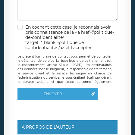
En cochant cette case, je reconnais avoir
pris connaissance de la <a href='/politique-
de-confidentialite/'
target='_blank'>politique de
confidentialité</a> et l'accepter
Le présent formulaire de contact vous permet de contacter
le détenteur de ce blog. La base légale de ce traitement est
le consentement (article 6.1.a du RGPD). Les destinataires
des données sont le blogueur, le responsable de traitement,
le service client et le service technique en charge de
l’administration du service, le sous-traitant Scalingo gérant
le serveur web, ainsi que toute personne légalement
autorisée. Le formulaire de contact à destination du
blogueur est hébergé sur un serveur hébergé par Scalingo,
ENVOYER
basé en France et offrant des
clauses de protection
conformes au RGPD
. Les données collectées sont conservées
jusqu’à ce que l’Internaute en sollicite la suppression, étant
entendu que vous pouvez demander la suppression de vos
données et retirer votre consentement à tout moment. Vous
disposez également d’un droit d’accès, de rectification ou de
limitation du traitement relatif à vos données à caractère
personnel, ainsi que d’un droit à la portabilité de vos
A PROPOS DE L'AUTEUR
données. Vous pouvez exercer ces droits auprès du délégué
à la protection des données de LÉGAVOX qui exerce au