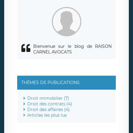
siège social de LÉGAVOX et est joignable à l’adresse mail
suivante : donneespersonnelles@legavox.fr. Le responsable
de traitement est la société LÉGAVOX, sis 9 rue Léopold
Sédar Senghor, joignable à l’adresse mail :
responsabledetraitement@legavox.fr. Vous avez également
le droit d’introduire une réclamation auprès d’une autorité
de contrôle.
Bienvenue sur le blog de RAISON
CARNEL AVOCATS
THÈMES DE PUBLICATIONS
Droit immobilier (7)
Droit des contrats (4)
Droit des affaires (4)
Articles les plus lus