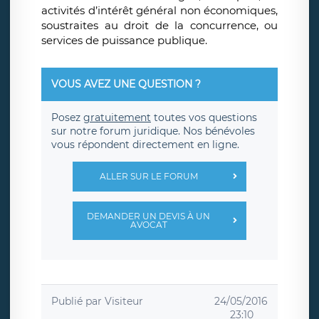
activités d’intérêt général non économiques,
soustraites au droit de la concurrence, ou
services de puissance publique.
VOUS AVEZ UNE QUESTION ?
Posez
gratuitement
toutes vos questions
sur notre forum juridique. Nos bénévoles
vous répondent directement en ligne.
ALLER SUR LE FORUM
DEMANDER UN DEVIS À UN
AVOCAT
Publié par
Visiteur
24/05/2016
23:10