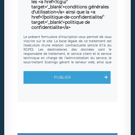
les <a href='/cgu/'
target='_blank'>conditions générales
d'utilisation</a> ainsi que la <a
href='/politique-de-confidentialite/'
target='_blank'>politique de
confidentialite</a>
Le présent formulaire d’inscription vous permet de vous
inscrire sur le site. La base légale de ce traitement est
l’exécution d’une relation contractuelle (article 6.1.b du
RGPD). Les destinataires des données sont le
responsable de traitement, le service client et le service
technique en charge de l’administration du service, le
sous-traitant Scalingo gérant le serveur web, ainsi que
toute personne légalement autorisée. Le formulaire
d’inscription est hébergé sur un serveur hébergé par
Scalingo, basé en France et offrant des
clauses de
PUBLIER
protection conformes au RGPD
. Les données collectées
sont conservées jusqu’à ce que l’Internaute en sollicite la
suppression, étant entendu que vous pouvez demander
la suppression de vos données et retirer votre
consentement à tout moment. Vous disposez également
d’un droit d’accès, de rectification ou de limitation du
traitement relatif à vos données à caractère personnel,
ainsi que d’un droit à la portabilité de vos données. Vous
pouvez exercer ces droits auprès du délégué à la
protection des données de LÉGAVOX qui exerce au siège
social de LÉGAVOX et est joignable à l’adresse mail
suivante : donneespersonnelles@legavox.fr. Le
responsable de traitement est la société LÉGAVOX, sis 9
rue Léopold Sédar Senghor, joignable à l’adresse mail :