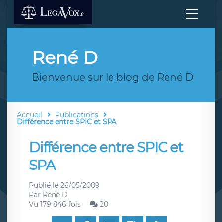
René D
Bienvenue sur le blog de René D
Accueil
Publications
Différence entre SPIC et SPA
Différence entre SPIC et
SPA
Publié le
26/05/2009
Par
René D
Vu 179 846 fois
20