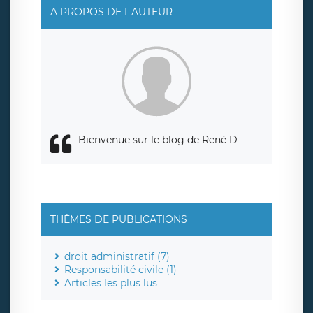
responsabledetraitement@legavox.fr. Vous avez
A PROPOS DE L'AUTEUR
également le droit d’introduire une réclamation auprès
d’une autorité de contrôle.
Bienvenue sur le blog de René D
THÈMES DE PUBLICATIONS
droit administratif (7)
Responsabilité civile (1)
Articles les plus lus