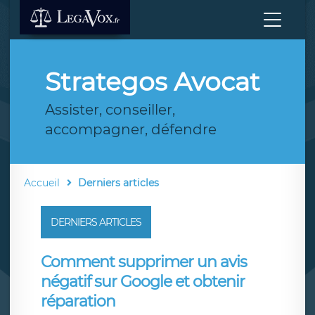
Strategos Avocat
Assister, conseiller,
accompagner, défendre
Accueil
Derniers articles
DERNIERS ARTICLES
Comment supprimer un avis
négatif sur Google et obtenir
réparation