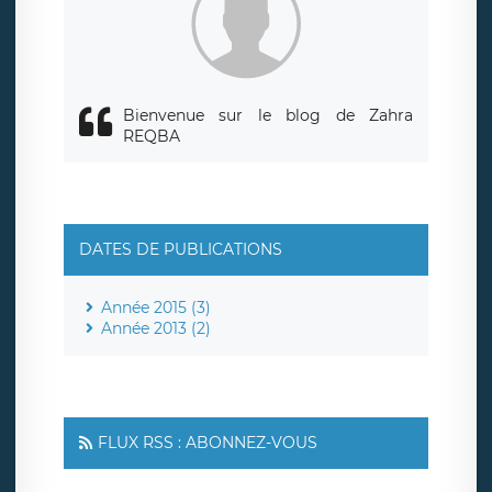
responsabledetraitement@legavox.fr. Vous avez également
le droit d’introduire une réclamation auprès d’une autorité
de contrôle.
Bienvenue sur le blog de Zahra
REQBA
DATES DE PUBLICATIONS
Année 2015 (3)
Année 2013 (2)
FLUX RSS : ABONNEZ-VOUS