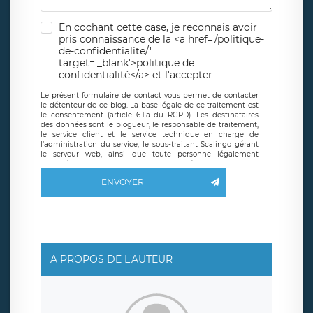
En cochant cette case, je reconnais avoir
pris connaissance de la <a href='/politique-
de-confidentialite/'
target='_blank'>politique de
confidentialité</a> et l'accepter
Le présent formulaire de contact vous permet de contacter
le détenteur de ce blog. La base légale de ce traitement est
le consentement (article 6.1.a du RGPD). Les destinataires
des données sont le blogueur, le responsable de traitement,
le service client et le service technique en charge de
l’administration du service, le sous-traitant Scalingo gérant
le serveur web, ainsi que toute personne légalement
autorisée. Le formulaire de contact à destination du
blogueur est hébergé sur un serveur hébergé par Scalingo,
ENVOYER
basé en France et offrant des
clauses de protection
conformes au RGPD
. Les données collectées sont conservées
jusqu’à ce que l’Internaute en sollicite la suppression, étant
entendu que vous pouvez demander la suppression de vos
données et retirer votre consentement à tout moment. Vous
disposez également d’un droit d’accès, de rectification ou de
limitation du traitement relatif à vos données à caractère
personnel, ainsi que d’un droit à la portabilité de vos
A PROPOS DE L'AUTEUR
données. Vous pouvez exercer ces droits auprès du délégué
à la protection des données de LÉGAVOX qui exerce au
siège social de LÉGAVOX et est joignable à l’adresse mail
suivante : donneespersonnelles@legavox.fr. Le responsable
de traitement est la société LÉGAVOX, sis 9 rue Léopold
Sédar Senghor, joignable à l’adresse mail :