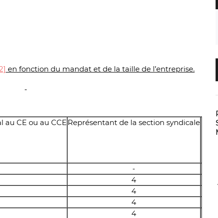
2]
en fonction du mandat et de la taille de l’entreprise.
al au CE ou au CCE
Représentant de la section syndicale
Délé
-
4
4
4
4