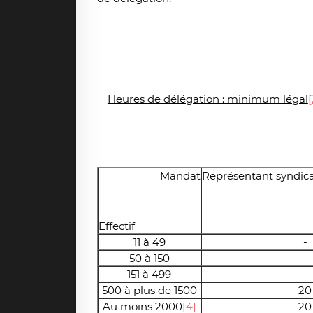
Heures de délégation : minimum légal
[
Mandat
Représentant syndic
Effectif
11 à 49
-
50 à 150
-
151 à 499
-
500 à plus de 1500
20
Au moins 2000
[4]
20