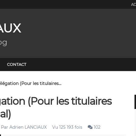
AD
AUX
og
CONTACT
égation (Pour les titulaires...
tion (Pour les titulaires
al)
Par
Adrien LANCIAUX
Vu 125 193 fois
102