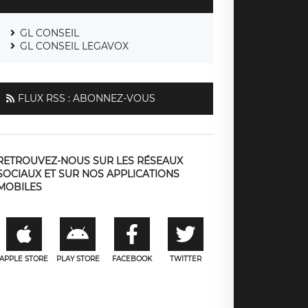
GL CONSEIL
GL CONSEIL LEGAVOX
FLUX RSS : ABONNEZ-VOUS
RETROUVEZ-NOUS SUR LES RÉSEAUX
gué syndical
Délégué syndical central
SOCIAUX ET SUR NOS APPLICATIONS
MOBILES
-
[3]
-
10
-
APPLE STORE
PLAY STORE
FACEBOOK
TWITTER
15
-
20
-
20
20