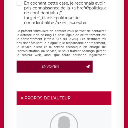
En cochant cette case, je reconnais avoir
pris connaissance de la <a href='/politique-
de-confidentialite/'
target='_blank'>politique de
confidentialité</a> et l'accepter
Le présent formulaire de contact vous permet de contacter
le détenteur de ce blog. La base légale de ce traitement est
le consentement (article 6.1.a du RGPD). Les destinataires
des données sont le blogueur, le responsable de traitement,
le service client et le service technique en charge de
l’administration du service, le sous-traitant Scalingo gérant
le serveur web, ainsi que toute personne légalement
autorisée. Le formulaire de contact à destination du
blogueur est hébergé sur un serveur hébergé par Scalingo,
ENVOYER
basé en France et offrant des
clauses de protection
conformes au RGPD
. Les données collectées sont conservées
jusqu’à ce que l’Internaute en sollicite la suppression, étant
entendu que vous pouvez demander la suppression de vos
données et retirer votre consentement à tout moment. Vous
disposez également d’un droit d’accès, de rectification ou de
limitation du traitement relatif à vos données à caractère
personnel, ainsi que d’un droit à la portabilité de vos
A PROPOS DE L'AUTEUR
données. Vous pouvez exercer ces droits auprès du délégué
à la protection des données de LÉGAVOX qui exerce au
siège social de LÉGAVOX et est joignable à l’adresse mail
suivante : donneespersonnelles@legavox.fr. Le responsable
de traitement est la société LÉGAVOX, sis 9 rue Léopold
Sédar Senghor, joignable à l’adresse mail :
responsabledetraitement@legavox.fr. Vous avez également
le droit d’introduire une réclamation auprès d’une autorité