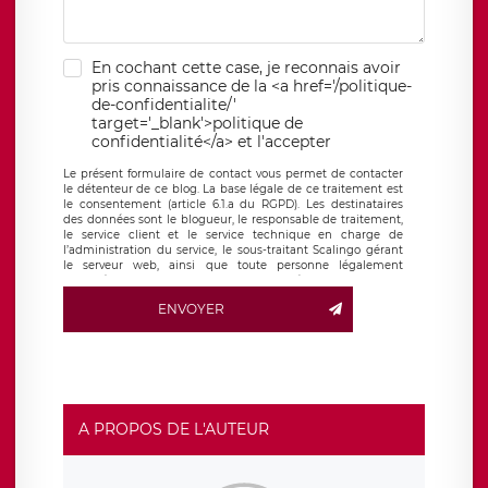
En cochant cette case, je reconnais avoir
pris connaissance de la <a href='/politique-
de-confidentialite/'
target='_blank'>politique de
confidentialité</a> et l'accepter
Le présent formulaire de contact vous permet de contacter
le détenteur de ce blog. La base légale de ce traitement est
le consentement (article 6.1.a du RGPD). Les destinataires
des données sont le blogueur, le responsable de traitement,
le service client et le service technique en charge de
l’administration du service, le sous-traitant Scalingo gérant
le serveur web, ainsi que toute personne légalement
autorisée. Le formulaire de contact à destination du
blogueur est hébergé sur un serveur hébergé par Scalingo,
ENVOYER
basé en France et offrant des
clauses de protection
conformes au RGPD
. Les données collectées sont conservées
jusqu’à ce que l’Internaute en sollicite la suppression, étant
entendu que vous pouvez demander la suppression de vos
données et retirer votre consentement à tout moment. Vous
disposez également d’un droit d’accès, de rectification ou de
limitation du traitement relatif à vos données à caractère
personnel, ainsi que d’un droit à la portabilité de vos
A PROPOS DE L'AUTEUR
données. Vous pouvez exercer ces droits auprès du délégué
à la protection des données de LÉGAVOX qui exerce au
siège social de LÉGAVOX et est joignable à l’adresse mail
suivante : donneespersonnelles@legavox.fr. Le responsable