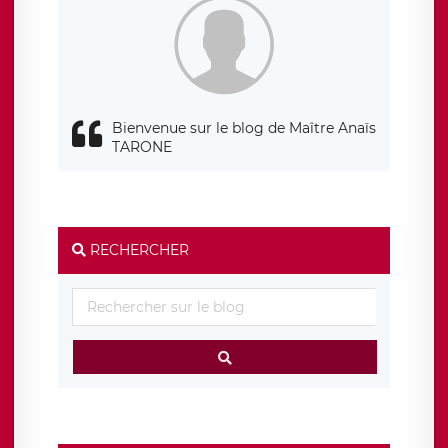
de traitement est la société LÉGAVOX, sis 9 rue Léopold
Sédar Senghor, joignable à l’adresse mail :
responsabledetraitement@legavox.fr. Vous avez également
le droit d’introduire une réclamation auprès d’une autorité
de contrôle.
Bienvenue sur le blog de Maître Anaïs
TARONE
RECHERCHER