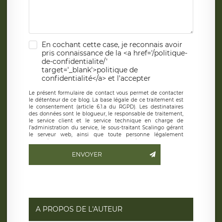
En cochant cette case, je reconnais avoir
pris connaissance de la <a href='/politique-
de-confidentialite/'
target='_blank'>politique de
confidentialité</a> et l'accepter
Le présent formulaire de contact vous permet de contacter
le détenteur de ce blog. La base légale de ce traitement est
le consentement (article 6.1.a du RGPD). Les destinataires
des données sont le blogueur, le responsable de traitement,
le service client et le service technique en charge de
l’administration du service, le sous-traitant Scalingo gérant
le serveur web, ainsi que toute personne légalement
autorisée. Le formulaire de contact à destination du
blogueur est hébergé sur un serveur hébergé par Scalingo,
ENVOYER
basé en France et offrant des
clauses de protection
conformes au RGPD
. Les données collectées sont conservées
jusqu’à ce que l’Internaute en sollicite la suppression, étant
entendu que vous pouvez demander la suppression de vos
données et retirer votre consentement à tout moment. Vous
disposez également d’un droit d’accès, de rectification ou de
limitation du traitement relatif à vos données à caractère
personnel, ainsi que d’un droit à la portabilité de vos
A PROPOS DE L'AUTEUR
données. Vous pouvez exercer ces droits auprès du délégué
à la protection des données de LÉGAVOX qui exerce au