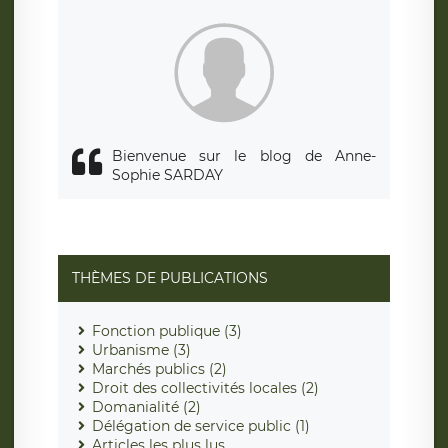
siège social de LÉGAVOX et est joignable à l’adresse mail
suivante : donneespersonnelles@legavox.fr. Le responsable
de traitement est la société LÉGAVOX, sis 9 rue Léopold
Sédar Senghor, joignable à l’adresse mail :
responsabledetraitement@legavox.fr. Vous avez également
le droit d’introduire une réclamation auprès d’une autorité
de contrôle.
Bienvenue sur le blog de Anne-
Sophie SARDAY
THÈMES DE PUBLICATIONS
Fonction publique (3)
Urbanisme (3)
Marchés publics (2)
Droit des collectivités locales (2)
Domanialité (2)
Délégation de service public (1)
Articles les plus lus