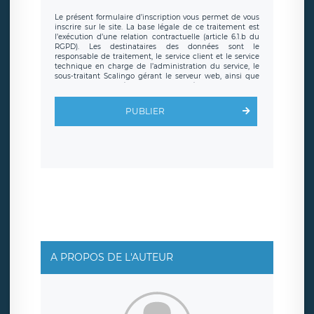
Le présent formulaire d’inscription vous permet de vous
inscrire sur le site. La base légale de ce traitement est
l’exécution d’une relation contractuelle (article 6.1.b du
RGPD). Les destinataires des données sont le
responsable de traitement, le service client et le service
technique en charge de l’administration du service, le
sous-traitant Scalingo gérant le serveur web, ainsi que
toute personne légalement autorisée. Le formulaire
d’inscription est hébergé sur un serveur hébergé par
Scalingo, basé en France et offrant des
clauses de
PUBLIER
protection conformes au RGPD
. Les données collectées
sont conservées jusqu’à ce que l’Internaute en sollicite la
suppression, étant entendu que vous pouvez demander
la suppression de vos données et retirer votre
consentement à tout moment. Vous disposez également
d’un droit d’accès, de rectification ou de limitation du
traitement relatif à vos données à caractère personnel,
ainsi que d’un droit à la portabilité de vos données. Vous
pouvez exercer ces droits auprès du délégué à la
protection des données de LÉGAVOX qui exerce au siège
social de LÉGAVOX et est joignable à l’adresse mail
suivante : donneespersonnelles@legavox.fr. Le
responsable de traitement est la société LÉGAVOX, sis 9
rue Léopold Sédar Senghor, joignable à l’adresse mail :
responsabledetraitement@legavox.fr. Vous avez
A PROPOS DE L'AUTEUR
également le droit d’introduire une réclamation auprès
d’une autorité de contrôle.