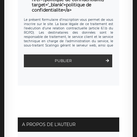
target='_blank'>politique de
confidentialite</a>
Le présent formulaire d’inscription vous permet de vous
inscrire sur le site. La base légale de ce traitement est
l’exécution d’une relation contractuelle (article 6.1.b du
RGPD). Les destinataires des données sont le
responsable de traitement, le service client et le service
technique en charge de l’administration du service, le
sous-traitant Scalingo gérant le serveur web, ainsi que
toute personne légalement autorisée. Le formulaire
d’inscription est hébergé sur un serveur hébergé par
Scalingo, basé en France et offrant des
clauses de
PUBLIER
protection conformes au RGPD
. Les données collectées
sont conservées jusqu’à ce que l’Internaute en sollicite la
suppression, étant entendu que vous pouvez demander
la suppression de vos données et retirer votre
consentement à tout moment. Vous disposez également
d’un droit d’accès, de rectification ou de limitation du
traitement relatif à vos données à caractère personnel,
ainsi que d’un droit à la portabilité de vos données. Vous
pouvez exercer ces droits auprès du délégué à la
protection des données de LÉGAVOX qui exerce au siège
social de LÉGAVOX et est joignable à l’adresse mail
suivante : donneespersonnelles@legavox.fr. Le
responsable de traitement est la société LÉGAVOX, sis 9
rue Léopold Sédar Senghor, joignable à l’adresse mail :
responsabledetraitement@legavox.fr. Vous avez
A PROPOS DE L'AUTEUR
également le droit d’introduire une réclamation auprès
d’une autorité de contrôle.