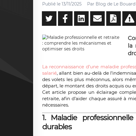
Publié le
13/11/2025
Par
Blog de Le Bouard 
Co
la 
dro
La reconnaissance d’une maladie profes
salarié
, allant bien au-delà de l’indemnis
des volets les plus méconnus, alors même
départ, le montant des droits acquis ou e
Cet article propose un éclairage complet
retraite, afin d’aider chaque assuré à m
nécessaires.
1. Maladie professionnell
durables