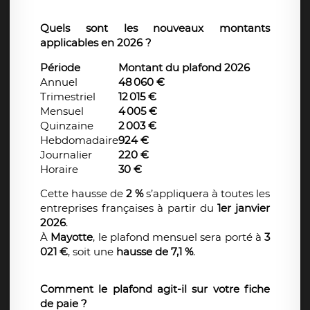
Quels sont les nouveaux montants
applicables en 2026 ?
Période
Montant du plafond 2026
Annuel
48
060 €
Trimestriel
12
015 €
Mensuel
4
005 €
Quinzaine
2
003 €
Hebdomadaire
924 €
Journalier
220 €
Horaire
30 €
Cette hausse de
2 %
s’appliquera à toutes les
entreprises françaises à partir du
1er janvier
2026
.
À
Mayotte
, le plafond mensuel sera porté à
3
021 €
, soit une
hausse de 7,1 %
.
Comment le plafond agit-il sur votre fiche
de paie ?