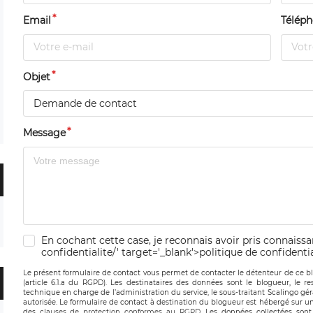
Email
Télép
Objet
Demande de contact
Message
En cochant cette case, je reconnais avoir pris connaissan
confidentialite/' target='_blank'>politique de confidentia
Le présent formulaire de contact vous permet de contacter le détenteur de ce b
(article 6.1.a du RGPD). Les destinataires des données sont le blogueur, le re
technique en charge de l’administration du service, le sous-traitant Scalingo gé
autorisée. Le formulaire de contact à destination du blogueur est hébergé sur un
des
clauses de protection conformes au RGPD
. Les données collectées sont 