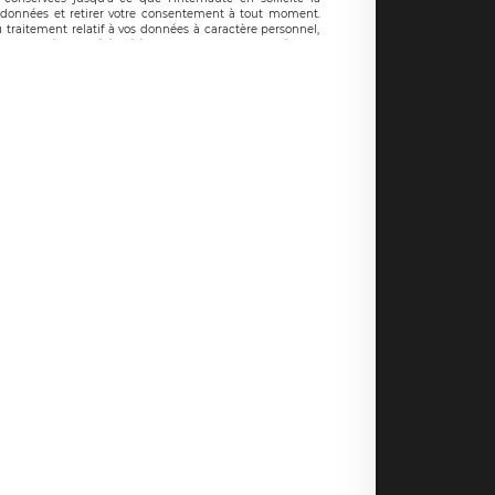
données et retirer votre consentement à tout moment.
 traitement relatif à vos données à caractère personnel,
droits auprès du délégué à la protection des données de
e mail suivante : donneespersonnelles@legavox.fr. Le
ld Sédar Senghor, joignable à l’adresse mail :
ne réclamation auprès d’une autorité de contrôle.