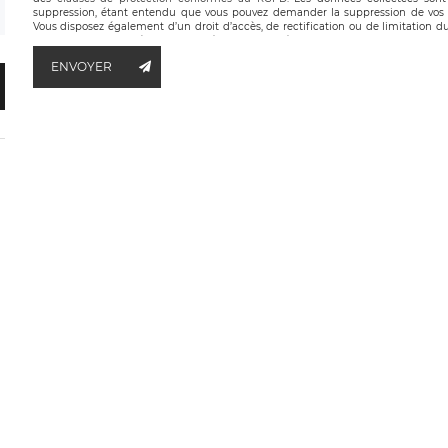
suppression, étant entendu que vous pouvez demander la suppression de vos 
Vous disposez également d’un droit d’accès, de rectification ou de limitation du
ainsi que d’un droit à la portabilité de vos données. Vous pouvez exercer ces 
LÉGAVOX qui exerce au siège social de LÉGAVOX et est joignable à l’adress
ENVOYER
responsable de traitement est la société LÉGAVOX, sis 9 rue Léopo
responsabledetraitement@legavox.fr. Vous avez également le droit d’introduire u