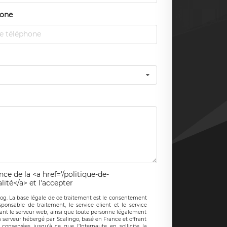
hone
ce de la <a href='/politique-de-
lité</a> et l'accepter
log. La base légale de ce traitement est le consentement
sponsable de traitement, le service client et le service
rant le serveur web, ainsi que toute personne légalement
 serveur hébergé par Scalingo, basé en France et offrant
conservées jusqu’à ce que l’Internaute en sollicite la