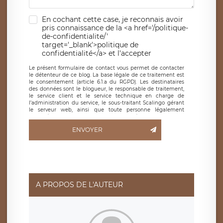
En cochant cette case, je reconnais avoir
pris connaissance de la <a href='/politique-
de-confidentialite/'
target='_blank'>politique de
confidentialité</a> et l'accepter
Le présent formulaire de contact vous permet de contacter
le détenteur de ce blog. La base légale de ce traitement est
le consentement (article 6.1.a du RGPD). Les destinataires
des données sont le blogueur, le responsable de traitement,
le service client et le service technique en charge de
l’administration du service, le sous-traitant Scalingo gérant
le serveur web, ainsi que toute personne légalement
autorisée. Le formulaire de contact à destination du
blogueur est hébergé sur un serveur hébergé par Scalingo,
ENVOYER
basé en France et offrant des
clauses de protection
conformes au RGPD
. Les données collectées sont conservées
jusqu’à ce que l’Internaute en sollicite la suppression, étant
entendu que vous pouvez demander la suppression de vos
données et retirer votre consentement à tout moment. Vous
disposez également d’un droit d’accès, de rectification ou de
limitation du traitement relatif à vos données à caractère
personnel, ainsi que d’un droit à la portabilité de vos
A PROPOS DE L'AUTEUR
données. Vous pouvez exercer ces droits auprès du délégué
à la protection des données de LÉGAVOX qui exerce au
siège social de LÉGAVOX et est joignable à l’adresse mail
suivante : donneespersonnelles@legavox.fr. Le responsable
de traitement est la société LÉGAVOX, sis 9 rue Léopold
Sédar Senghor, joignable à l’adresse mail :