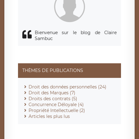
responsabledetraitement@legavox.fr. Vous avez également
le droit d’introduire une réclamation auprès d’une autorité
de contrôle.
Bienvenue sur le blog de Claire
Sambuc
THÈMES DE PUBLICATIONS
Droit des données personnelles (24)
Droit des Marques (7)
Droits des contrats (5)
Concurrence Déloyale (4)
Propriété Intellectuelle (2)
Articles les plus lus