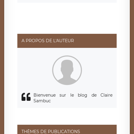
d’un droit d’accès, de rectification ou de limitation du
traitement relatif à vos données à caractère personnel,
ainsi que d’un droit à la portabilité de vos données. Vous
pouvez exercer ces droits auprès du délégué à la
protection des données de LÉGAVOX qui exerce au siège
social de LÉGAVOX et est joignable à l’adresse mail
suivante : donneespersonnelles@legavox.fr. Le
responsable de traitement est la société LÉGAVOX, sis 9
rue Léopold Sédar Senghor, joignable à l’adresse mail :
responsabledetraitement@legavox.fr. Vous avez
A PROPOS DE L'AUTEUR
également le droit d’introduire une réclamation auprès
d’une autorité de contrôle.
Bienvenue sur le blog de Claire
Sambuc
THÈMES DE PUBLICATIONS