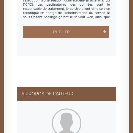
l’exécution d’une relation contractuelle (article 6.1.b du
RGPD). Les destinataires des données sont le
responsable de traitement, le service client et le service
technique en charge de l’administration du service, le
sous-traitant Scalingo gérant le serveur web, ainsi que
toute personne légalement autorisée. Le formulaire
d’inscription est hébergé sur un serveur hébergé par
Scalingo, basé en France et offrant des
clauses de
PUBLIER
protection conformes au RGPD
. Les données collectées
sont conservées jusqu’à ce que l’Internaute en sollicite la
suppression, étant entendu que vous pouvez demander
la suppression de vos données et retirer votre
consentement à tout moment. Vous disposez également
d’un droit d’accès, de rectification ou de limitation du
traitement relatif à vos données à caractère personnel,
ainsi que d’un droit à la portabilité de vos données. Vous
pouvez exercer ces droits auprès du délégué à la
protection des données de LÉGAVOX qui exerce au siège
social de LÉGAVOX et est joignable à l’adresse mail
suivante : donneespersonnelles@legavox.fr. Le
responsable de traitement est la société LÉGAVOX, sis 9
rue Léopold Sédar Senghor, joignable à l’adresse mail :
responsabledetraitement@legavox.fr. Vous avez
A PROPOS DE L'AUTEUR
également le droit d’introduire une réclamation auprès
d’une autorité de contrôle.