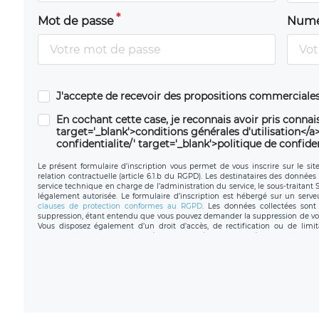
Mot de passe
Numé
J'accepte de recevoir des propositions commerciales
En cochant cette case, je reconnais avoir pris connais
target='_blank'>conditions générales d'utilisation</a> 
confidentialite/' target='_blank'>politique de confiden
Le présent formulaire d’inscription vous permet de vous inscrire sur le sit
relation contractuelle (article 6.1.b du RGPD). Les destinataires des données 
service technique en charge de l’administration du service, le sous-traitant
légalement autorisée. Le formulaire d’inscription est hébergé sur un serv
clauses de protection conformes au RGPD
. Les données collectées sont 
suppression, étant entendu que vous pouvez demander la suppression de vo
Vous disposez également d’un droit d’accès, de rectification ou de limit
personnel, ainsi que d’un droit à la portabilité de vos données. Vous pouvez
données de LÉGAVOX qui exerce au siège social de LÉGAVOX e
donneespersonnelles@legavox.fr. Le responsable de traitement est la sociét
l’adresse mail : responsabledetraitement@legavox.fr. Vous avez également le 
de contrôle.