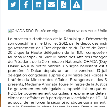
Le processus d'adhésion de la République Démocrati
son objectif final, le 13 juillet 2012, par le dépôt des
gouvernement de l'Etat dépositaire du Traité de Port Lo
2012 que la Haute délégation de la RDC, composée d
Mumba Matipa), du Vice Ministre des Affaires Etrangèr
du Président de la Commission Nationale OHADA (Doy
Dakar. Pour la petite histoire, un signe bénissant est t
première à Dakar depuis un an. Le vendredi 13 juill
délégation congolaise auprès du Ministre des Forces 
l'intérim du Ministre des Affaires Etrangères et des 
présents, Madame Aminata Touré, Ministre de la Justice,
Le gouvernement sénégalais a rappelé l'historique d
RDC. Le gouvernement congolais a exprimé sa détermi
climat des affaires et à participer aux activités de l'OH
au souci de renforcer la sécurité juridique qui animent
que le Premier Ministre Mapon Matata Ponyo et son 