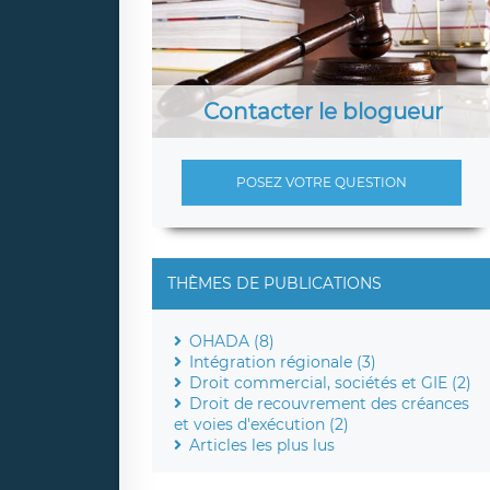
Contacter le blogueur
POSEZ VOTRE QUESTION
THÈMES DE PUBLICATIONS
OHADA (8)
Intégration régionale (3)
Droit commercial, sociétés et GIE (2)
Droit de recouvrement des créances
et voies d'exécution (2)
Articles les plus lus