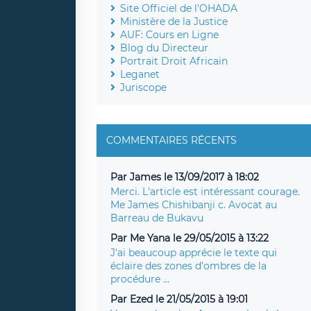
Site Officiel de l'OHADA
Ministère de la Justice
AUF: Cours en Ligne
Blog du Directeur
Portrait Droit Africain
Leganet
Juriscope
COMMENTAIRES RÉCENTS
Par James le 13/09/2017 à 18:02
Merci. L'article est intéressant courage.
Me James Chishibanji c. Avocat au
Barreau de Bukavu
Par Me Yana le 29/05/2015 à 13:22
J'ai beaucoup apprécie le texte qui
éclaire des zones d'ombres de la
procédure ...
Par Ezed le 21/05/2015 à 19:01