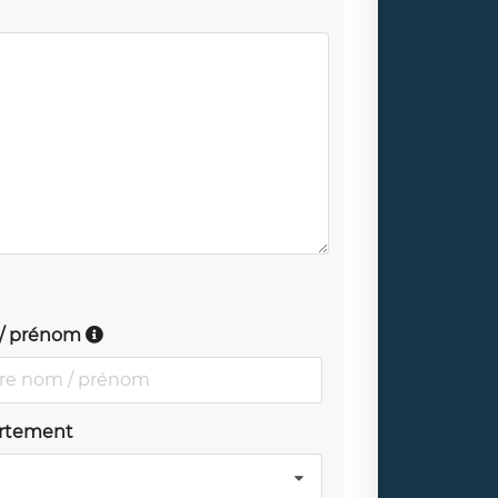
/ prénom
rtement