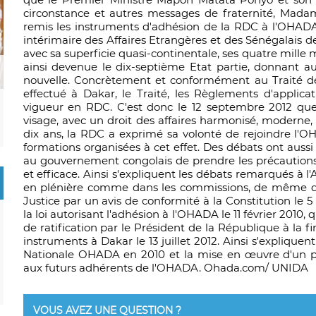
circonstance et autres messages de fraternité, Madam
remis les instruments d'adhésion de la RDC à l'OHADA
intérimaire des Affaires Etrangères et des Sénégalais de
avec sa superficie quasi-continentale, ses quatre mille m
ainsi devenue le dix-septième Etat partie, donnant a
nouvelle. Concrètement et conformément au Traité de
effectué à Dakar, le Traité, les Règlements d'applica
vigueur en RDC. C'est donc le 12 septembre 2012 que 
visage, avec un droit des affaires harmonisé, moderne
dix ans, la RDC a exprimé sa volonté de rejoindre l'
formations organisées à cet effet. Des débats ont aussi
au gouvernement congolais de prendre les précautions
et efficace. Ainsi s'expliquent les débats remarqués à 
en plénière comme dans les commissions, de même qu
Justice par un avis de conformité à la Constitution le 5
la loi autorisant l'adhésion à l'OHADA le 11 février 2010
de ratification par le Président de la République à la f
instruments à Dakar le 13 juillet 2012. Ainsi s'expliqu
Nationale OHADA en 2010 et la mise en œuvre d'un pl
aux futurs adhérents de l'OHADA. Ohada.com/ UNIDA
VOUS AVEZ UNE QUESTION ?