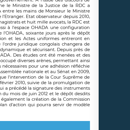
e le Ministre de la Justice de la RDC a
 entre les mains de Monsieur le Ministre
 l'Etranger. Etat observateur depuis 2010,
agistrats et huit mille avocats, la RDC est
ussi à l'espace OHADA une configuration
 l'OHADA, soixante jours après le dépôt
tion et les Actes uniformes entreront en
l'ordre juridique congolais changera de
, dynamique et sécurisant. Depuis près de
OHADA. Des études ont été menées et des
 occupé diverses arènes, permettant ainsi
 nécessaires pour une adhésion réfléchie
l'Assemblée nationale et au Sénat en 2009,
e l'intervention de la Cour Suprême de
 février 2010, suivie de la promulgation de
, qui a précédé la signature des instruments
in du mois de juin 2012 et le dépôt desdits
ent également la création de la Commission
an d'action qui pourra servir de modèle