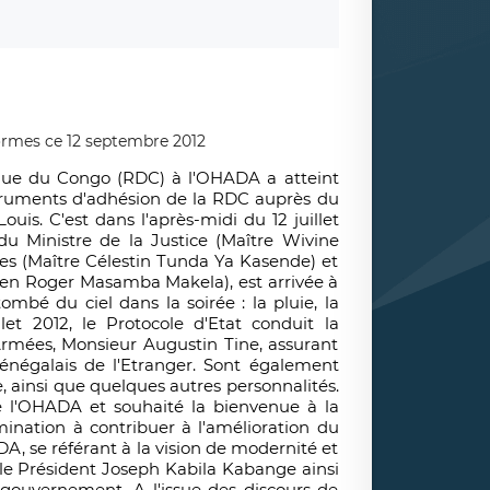
que du Congo (RDC) à l'OHADA a atteint
 instruments d'adhésion de la RDC auprès du
uis. C'est dans l'après-midi du 12 juillet
u Ministre de la Justice (Maître Wivine
es (Maître Célestin Tunda Ya Kasende) et
en Roger Masamba Makela), est arrivée à
ombé du ciel dans la soirée : la pluie, la
et 2012, le Protocole d'Etat conduit la
Armées, Monsieur Augustin Tine, assurant
Sénégalais de l'Etranger. Sont également
 ainsi que quelques autres personnalités.
e l'OHADA et souhaité la bienvenue à la
nation à contribuer à l'amélioration du
ADA, se référant à la vision de modernité et
 le Président Joseph Kabila Kabange ainsi
gouvernement. A l'issue des discours de