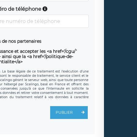
ro de téléphone
 de nos partenaires
sance et accepter les <a href='/cgu/'
ainsi que la <a href='/politique-de-
tialite</a>
e. La base légale de ce traitement est l’exécution d’une
sont le responsable de traitement, le service client et le
 Scalingo gérant le serveur web, ainsi que toute personne
eur hébergé par Scalingo, basé en France et offrant des
conservées jusqu’à ce que l’Internaute en sollicite la
s données et retirer votre consentement à tout moment.
ation du traitement relatif à vos données à caractère
 exercer ces droits auprès du délégué à la protection des
t est joignable à l’adresse mail suivante :
é LÉGAVOX, sis 9 rue Léopold Sédar Senghor, joignable à
PUBLIER
droit d’introduire une réclamation auprès d’une autorité