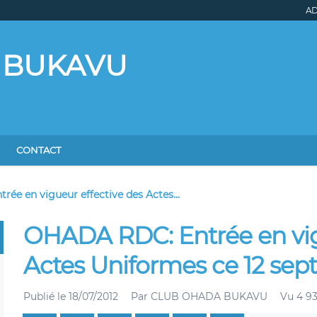
AD
 BUKAVU
CONTACT
ée en vigueur effective des Actes...
OHADA RDC: Entrée en vig
Actes Uniformes ce 12 sep
Publié le
18/07/2012
Par
CLUB OHADA BUKAVU
Vu 4 93