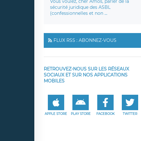
Vous voulez, cher Amos, parler de la
sécurité juridique des ASBL
(confessionnelles et non ...
FLUX RSS : ABONNEZ-VOUS
RETROUVEZ-NOUS SUR LES RÉSEAUX
SOCIAUX ET SUR NOS APPLICATIONS
MOBILES
APPLE STORE
PLAY STORE
FACEBOOK
TWITTER