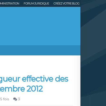
MINISTRATION
FORUM JURIDIQUE
CRÉEZ VOTRE BLOG
ueur effective des
tembre 2012
5 fois
3