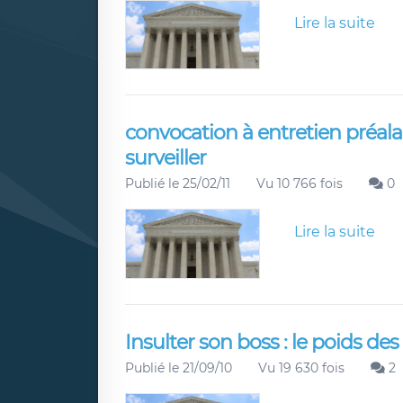
Lire la suite
convocation à entretien préala
surveiller
Publié le 25/02/11
Vu 10 766 fois
0
Lire la suite
Insulter son boss : le poids de
Publié le 21/09/10
Vu 19 630 fois
2