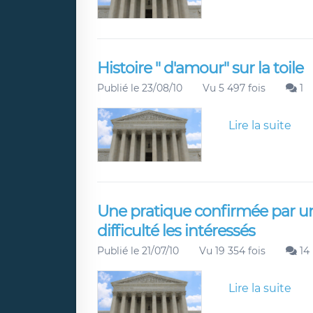
Histoire " d'amour" sur la toile
Publié le 23/08/10
Vu 5 497 fois
1
Lire la suite
Une pratique confirmée par un
difficulté les intéressés
Publié le 21/07/10
Vu 19 354 fois
14
Lire la suite