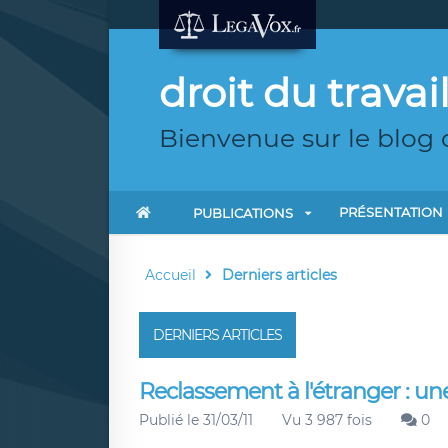
droit du travai
Bienvenue sur le blog 
PRÉSENTATION
PUBLICATIONS
Accueil
Derniers articles
DERNIERS ARTICLES
Reclassement à l'étranger : une
Publié le 31/03/11
Vu 3 987 fois
0