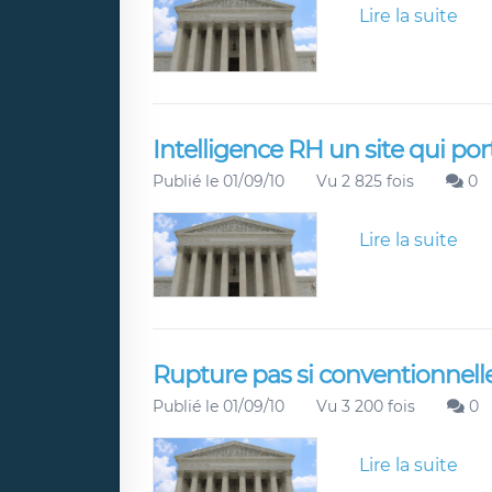
Lire la suite
Intelligence RH un site qui po
Publié le 01/09/10
Vu 2 825 fois
0
Lire la suite
Rupture pas si conventionnelle
Publié le 01/09/10
Vu 3 200 fois
0
Lire la suite