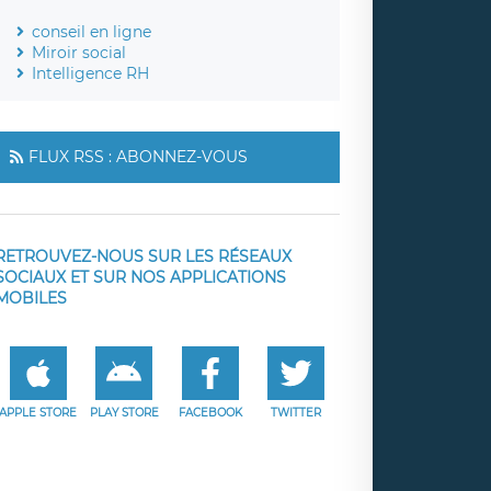
conseil en ligne
Miroir social
Intelligence RH
FLUX RSS : ABONNEZ-VOUS
RETROUVEZ-NOUS SUR LES RÉSEAUX
SOCIAUX ET SUR NOS APPLICATIONS
MOBILES
APPLE STORE
PLAY STORE
FACEBOOK
TWITTER