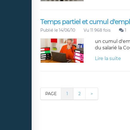
Temps partiel et cumul d'empl
Publié le 14/06/10
Vu 11 968 fois
1
un cumul d'emp
du salarié la C
Lire la suite
PAGE
1
2
>