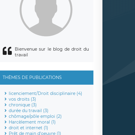
Bienvenue sur le blog de droit du
travail
THÈMES DE PUBLICATIONS
licenciement/Droit disciplinaire (4)
vos droits (3)
chronique (3)
durée du travail (3)
chômage/pôle emploi (2)
Harcèlement moral (1)
droit et internet (1)
Prêt de main d'oeuvre (1)