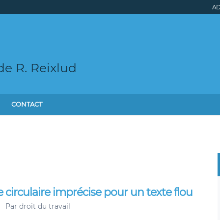
AD
l
de R. Reixlud
CONTACT
 circulaire imprécise pour un texte flou
Par
droit du travail