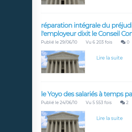
réparation intégrale du préjud
l'employeur dixit le Conseil Co
Publié le 29/06/10
Vu 6 203 fois
0
Lire la suite
le Yoyo des salariés à temps par
Publié le 24/06/10
Vu 5 553 fois
2
Lire la suite