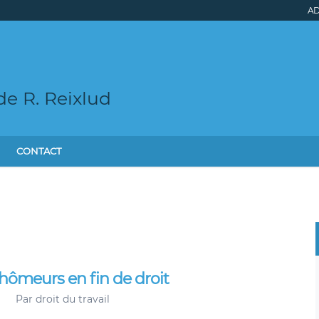
AD
l
de R. Reixlud
CONTACT
chômeurs en fin de droit
Par
droit du travail