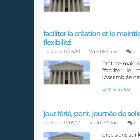
faciliter la création et le maint
flexibilité
Publié le 17/05/10
Vu 5 082 fois
0
Prêt de main d
"faciliter le
l'Assemblée na
Lire la suite
jour férié, pont, journée de soli
Publié le 13/05/10
Vu 10 196 fois
1
précisions sur l