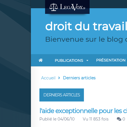
droit du travai
Bienvenue sur le blog 
PRÉSENTATION
PUBLICATIONS
Accueil
Derniers articles
DERNIERS ARTICLES
l'aide exceptionnelle pour les 
Publié le 04/06/10
Vu 11 853 fois
0