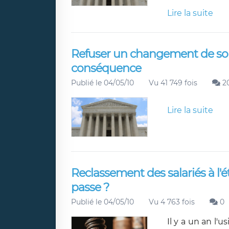
Lire la suite
Refuser un changement de son l
conséquence
Publié le 04/05/10
Vu 41 749 fois
2
Lire la suite
Reclassement des salariés à l'
passe ?
Publié le 04/05/10
Vu 4 763 fois
0
Il y a un an l'