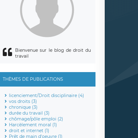
Bienvenue sur le blog de droit du
travail
THÈMES DE PUBLICATIONS
licenciement/Droit disciplinaire (4)
vos droits (3)
chronique (3)
durée du travail (3)
chômage/pôle emploi (2)
Harcèlement moral (1)
droit et internet (1)
Prêt de main d'oeuvre (1)