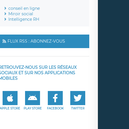
conseil en ligne
Miroir social
Intelligence RH
FLUX RSS : ABONNEZ-VOUS
RETROUVEZ-NOUS SUR LES RÉSEAUX
SOCIAUX ET SUR NOS APPLICATIONS
MOBILES
APPLE STORE
PLAY STORE
FACEBOOK
TWITTER