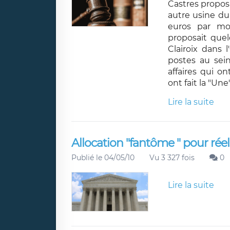
Castres propos
autre usine du
euros par mo
proposait quel
Clairoix dans l
postes au sei
affaires qui o
ont fait la "Un
Lire la suite
Allocation "fantôme " pour rée
Publié le 04/05/10
Vu 3 327 fois
0
Lire la suite