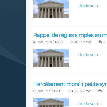
Lire la suite
Rappel de règles simples en ma
Publié le 02/06/10
Vu 18 891 fois
2
Lire la suite
Harcèlement moral ( petite syn
Publié le 31/05/10
Vu 35 027 fois
1
Lire la suite