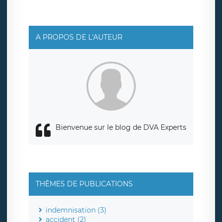
social de LÉGAVOX et est joignable à l’adresse mail
suivante : donneespersonnelles@legavox.fr. Le
responsable de traitement est la société LÉGAVOX, sis 9
rue Léopold Sédar Senghor, joignable à l’adresse mail :
responsabledetraitement@legavox.fr. Vous avez
A PROPOS DE L'AUTEUR
également le droit d’introduire une réclamation auprès
d’une autorité de contrôle.
Bienvenue sur le blog de DVA Experts
THÈMES DE PUBLICATIONS
indemnisation (3)
accident (2)