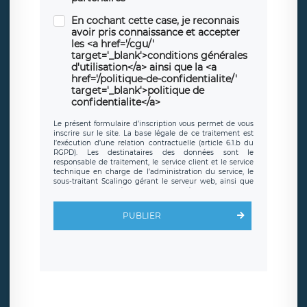
En cochant cette case, je reconnais
avoir pris connaissance et accepter
les <a href='/cgu/'
target='_blank'>conditions générales
d'utilisation</a> ainsi que la <a
href='/politique-de-confidentialite/'
target='_blank'>politique de
confidentialite</a>
Le présent formulaire d’inscription vous permet de vous
inscrire sur le site. La base légale de ce traitement est
l’exécution d’une relation contractuelle (article 6.1.b du
RGPD). Les destinataires des données sont le
responsable de traitement, le service client et le service
technique en charge de l’administration du service, le
sous-traitant Scalingo gérant le serveur web, ainsi que
toute personne légalement autorisée. Le formulaire
d’inscription est hébergé sur un serveur hébergé par
Scalingo, basé en France et offrant des
clauses de
PUBLIER
protection conformes au RGPD
. Les données collectées
sont conservées jusqu’à ce que l’Internaute en sollicite la
suppression, étant entendu que vous pouvez demander
la suppression de vos données et retirer votre
consentement à tout moment. Vous disposez également
d’un droit d’accès, de rectification ou de limitation du
traitement relatif à vos données à caractère personnel,
ainsi que d’un droit à la portabilité de vos données. Vous
pouvez exercer ces droits auprès du délégué à la
protection des données de LÉGAVOX qui exerce au siège