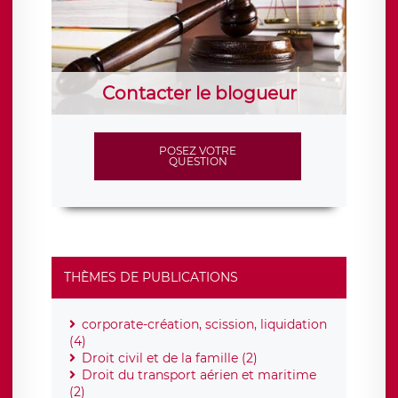
Contacter le blogueur
POSEZ VOTRE
QUESTION
THÈMES DE PUBLICATIONS
corporate-création, scission, liquidation
(4)
Droit civil et de la famille (2)
Droit du transport aérien et maritime
(2)