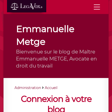
Emmanuelle
Metge
Bienvenue sur le blog de Maître
Emmanuelle METGE, Avocate en
droit du travail
Administration
Accueil
Connexion à votre
blog