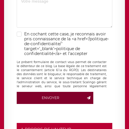
En cochant cette case, je reconnais avoir
pris connaissance de la <a href='/politique-
de-confidentialite/'
target='_blank'>politique de
confidentialité</a> et l'accepter
Le présent formulaire de contact vous permet de contacter
le détenteur de ce blog. La base légale de ce traitement est
le consentement (article 6.1.a du RGPD). Les destinataires
des données sont le blogueur, le responsable de traitement,
le service client et le service technique en charge de
l’administration du service, le sous-traitant Scalingo gérant
le serveur web, ainsi que toute personne légalement
autorisée. Le formulaire de contact à destination du
blogueur est hébergé sur un serveur hébergé par Scalingo,
ENVOYER
basé en France et offrant des
clauses de protection
conformes au RGPD
. Les données collectées sont conservées
jusqu’à ce que l’Internaute en sollicite la suppression, étant
entendu que vous pouvez demander la suppression de vos
données et retirer votre consentement à tout moment. Vous
disposez également d’un droit d’accès, de rectification ou de
limitation du traitement relatif à vos données à caractère
personnel, ainsi que d’un droit à la portabilité de vos