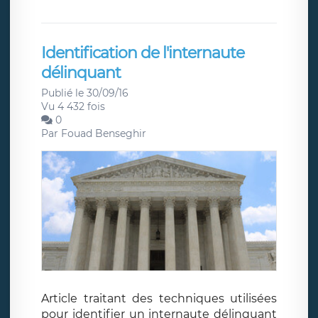
Identification de l'internaute
délinquant
Publié le 30/09/16
Vu 4 432 fois
0
Par
Fouad Benseghir
Article traitant des techniques utilisées
pour identifier un internaute délinquant