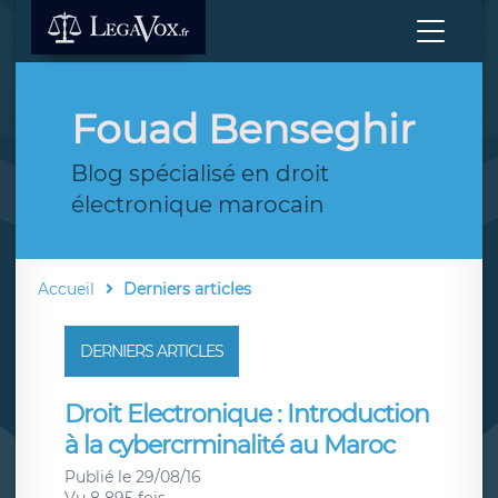
Fouad Benseghir
Blog spécialisé en droit
électronique marocain
Accueil
Derniers articles
DERNIERS ARTICLES
Droit Electronique : Introduction
à la cybercrminalité au Maroc
Publié le 29/08/16