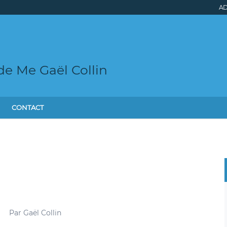
AD
de Me Gaël Collin
CONTACT
Par
Gaël Collin