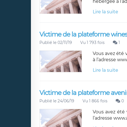
hébergée à l
Lire la suite
Victime de la plateforme wine
Publié le 02/11/19
Vu 1 793 fois
1
Vous avez été 
à l’adresse w
Lire la suite
Victime de la plateforme aven
Publié le 24/06/19
Vu 1 866 fois
0
Vous avez été 
l’adresse www.