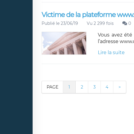
Victime de la plateforme www
Publié le 23/06/19
Vu 2 299 fois
0
Vous avez été 
l’adresse www.
Lire la suite
PAGE
1
2
3
4
>