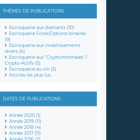
THÈMES DE PUBLICATIONS
Escroquerie aux diamants (10)
Escroquerie Forex/Options binaires
(9)
Escroquerie aux investissements
divers (6)
Escroquerie aux "Cryptomonnaies" /
Crypto-Actifs (5)
Escroquerie au vin (3)
Articles les plus lus
DATES DE PUBLICATIONS
Année 2020 (1)
Année 2019 (11)
Année 2018 (4)
Année 2017 (11)
Année 2016 (2)