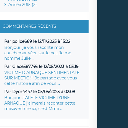
Année 2015 (2)
COMMENTAIRES RÉCENTS
Par police669 le 12/11/2025 à 15:22
Bonjour, je vous raconte mon
cauchemar vécu sur le net. Je me
nomme Julie ...
Par Glace587746 le 12/05/2023 à 03:19
VICTIME D’ARNAQUE SENTIMENTALE
SUR MEETIC !!! Je partage avec vous
cette histoire afin de vous ...
Par Dyor4447 le 05/05/2023 à 02:08
Bonjour, J'AI ÉTÉ VICTIME D'UNE
ARNAQUE j’aimerais raconter cette
mésaventure ici, c'est Mme ...