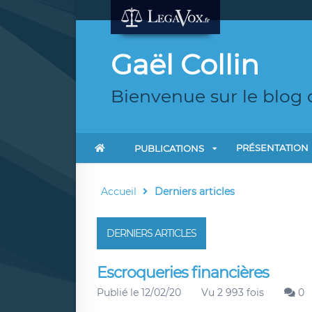
Gaël Collin
Bienvenue sur le blog 
PRÉSENTATION
PUBLICATIONS
Accueil
Derniers articles
DERNIERS ARTICLES
Escroqueries financières
Publié le 12/02/20
Vu 2 993 fois
0