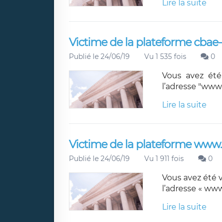
Lire la suite
Victime de la plateforme cbae
Publié le 24/06/19
Vu 1 535 fois
0
Vous avez été
l’adresse "www
Lire la suite
Victime de la plateforme www
Publié le 24/06/19
Vu 1 911 fois
0
Vous avez été 
l’adresse « ww
Lire la suite