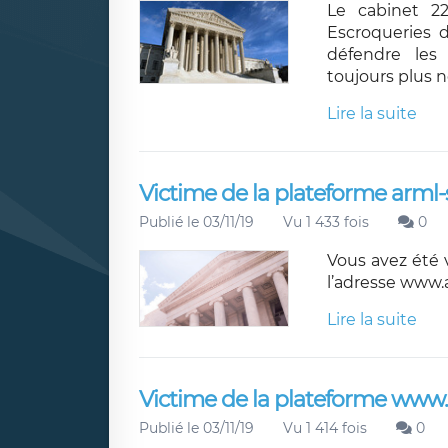
Le cabinet 22
Escroqueries 
défendre les 
toujours plus 
Lire la suite
Victime de la plateforme arml-
Publié le 03/11/19
Vu 1 433 fois
0
Vous avez été 
l’adresse www.
Lire la suite
Victime de la plateforme www
Publié le 03/11/19
Vu 1 414 fois
0