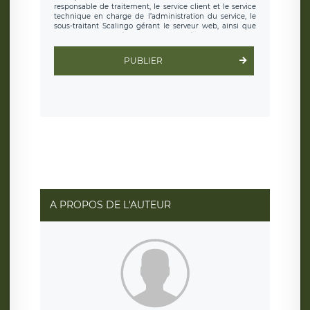
responsable de traitement, le service client et le service
technique en charge de l’administration du service, le
sous-traitant Scalingo gérant le serveur web, ainsi que
toute personne légalement autorisée. Le formulaire
d’inscription est hébergé sur un serveur hébergé par
Scalingo, basé en France et offrant des
clauses de
PUBLIER
protection conformes au RGPD
. Les données collectées
sont conservées jusqu’à ce que l’Internaute en sollicite la
suppression, étant entendu que vous pouvez demander
la suppression de vos données et retirer votre
consentement à tout moment. Vous disposez également
d’un droit d’accès, de rectification ou de limitation du
traitement relatif à vos données à caractère personnel,
ainsi que d’un droit à la portabilité de vos données. Vous
pouvez exercer ces droits auprès du délégué à la
protection des données de LÉGAVOX qui exerce au siège
social de LÉGAVOX et est joignable à l’adresse mail
suivante : donneespersonnelles@legavox.fr. Le
responsable de traitement est la société LÉGAVOX, sis 9
rue Léopold Sédar Senghor, joignable à l’adresse mail :
responsabledetraitement@legavox.fr. Vous avez
A PROPOS DE L'AUTEUR
également le droit d’introduire une réclamation auprès
d’une autorité de contrôle.