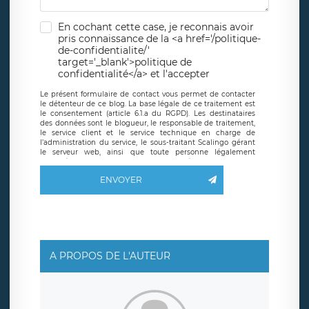
En cochant cette case, je reconnais avoir
pris connaissance de la <a href='/politique-
de-confidentialite/'
target='_blank'>politique de
confidentialité</a> et l'accepter
Le présent formulaire de contact vous permet de contacter
le détenteur de ce blog. La base légale de ce traitement est
le consentement (article 6.1.a du RGPD). Les destinataires
des données sont le blogueur, le responsable de traitement,
le service client et le service technique en charge de
l’administration du service, le sous-traitant Scalingo gérant
le serveur web, ainsi que toute personne légalement
autorisée. Le formulaire de contact à destination du
blogueur est hébergé sur un serveur hébergé par Scalingo,
ENVOYER
basé en France et offrant des
clauses de protection
conformes au RGPD
. Les données collectées sont conservées
jusqu’à ce que l’Internaute en sollicite la suppression, étant
entendu que vous pouvez demander la suppression de vos
données et retirer votre consentement à tout moment. Vous
disposez également d’un droit d’accès, de rectification ou de
limitation du traitement relatif à vos données à caractère
personnel, ainsi que d’un droit à la portabilité de vos
A PROPOS DE L'AUTEUR
données. Vous pouvez exercer ces droits auprès du délégué
à la protection des données de LÉGAVOX qui exerce au
siège social de LÉGAVOX et est joignable à l’adresse mail
suivante : donneespersonnelles@legavox.fr. Le responsable
de traitement est la société LÉGAVOX, sis 9 rue Léopold
Sédar Senghor, joignable à l’adresse mail :