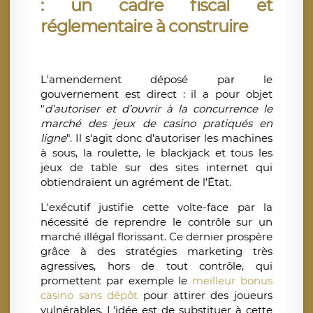
: un cadre fiscal et
réglementaire à construire
L'amendement déposé par le
gouvernement est direct : il a pour objet
"
d’autoriser et d’ouvrir à la concurrence le
marché des jeux de casino pratiqués en
ligne
". Il s'agit donc d'autoriser les machines
à sous, la roulette, le blackjack et tous les
jeux de table sur des sites internet qui
obtiendraient un agrément de l'État.
L'exécutif justifie cette volte-face par la
nécessité de reprendre le contrôle sur un
marché illégal florissant. Ce dernier prospère
grâce à des stratégies marketing très
agressives, hors de tout contrôle, qui
promettent par exemple le
meilleur bonus
casino sans dépôt
pour attirer des joueurs
vulnérables. L'idée est de substituer à cette