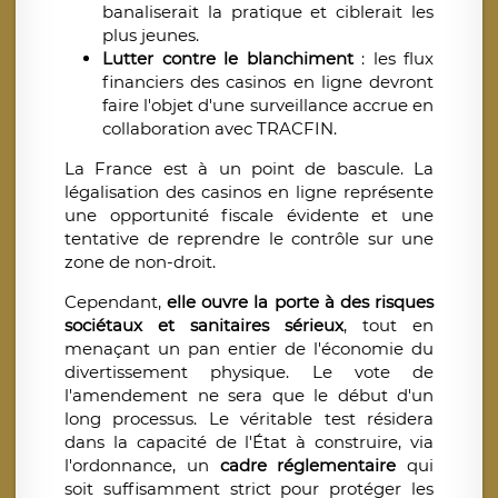
banaliserait la pratique et ciblerait les
plus jeunes.
Lutter contre le blanchiment
: les flux
financiers des casinos en ligne devront
faire l'objet d'une surveillance accrue en
collaboration avec TRACFIN.
La France est à un point de bascule. La
légalisation des casinos en ligne représente
une opportunité fiscale évidente et une
tentative de reprendre le contrôle sur une
zone de non-droit.
Cependant,
elle ouvre la porte à des risques
sociétaux et sanitaires sérieux
, tout en
menaçant un pan entier de l'économie du
divertissement physique. Le vote de
l'amendement ne sera que le début d'un
long processus. Le véritable test résidera
dans la capacité de l'État à construire, via
l'ordonnance, un
cadre réglementaire
qui
soit suffisamment strict pour protéger les