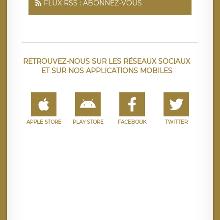
FLUX RSS : ABONNEZ-VOUS
RETROUVEZ-NOUS SUR LES RÉSEAUX SOCIAUX
ET SUR NOS APPLICATIONS MOBILES
APPLE STORE
PLAY STORE
FACEBOOK
TWITTER