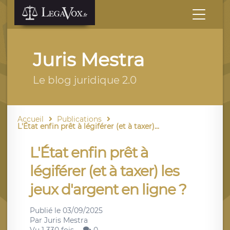
Juris Mestra
Le blog juridique 2.0
Accueil
Publications
L'État enfin prêt à légiférer (et à taxer)...
L'État enfin prêt à
légiférer (et à taxer) les
jeux d'argent en ligne ?
Publié le
03/09/2025
Par
Juris Mestra