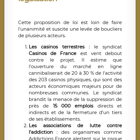
Cette proposition de loi est loin de faire
l'unanimité et suscite une levée de boucliers
de plusieurs acteurs.
Les casinos terrestres
: le syndicat
Casinos de France
est vent debout
contre le projet. Il estime que
l'ouverture du marché en ligne
cannibaliserait de 20 à 30 % de l'activité
des 203 casinos physiques, qui sont des
acteurs économiques majeurs pour de
nombreuses communes. Le syndicat
brandit la menace de la suppression de
près de
15 000 emplois
directs et
indirects et de la fermeture d'un tiers
de ses établissements.
Les associations de lutte contre
l'addiction
: des organismes comme
Addictions France alertent sur le risque