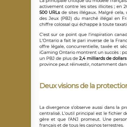
La principale critique du modèle français
activement contre les sites illicites ; en
500 URLs
de sites illégaux. Malgré cela
des Jeux (PBJ) du marché illégal en Fr
chiffre colossal qui échappe à toute taxati
C'est sur ce point que l'inspiration can
L'Ontario a fait le pari inverse de la Fran
offre légale, concurrentielle, taxée et sé
iGaming Ontario montrent un succès : pou
un PBJ de plus de
2,4 milliards de dollar
province peut réinvestir, notamment da
Deux visions de la protectio
La divergence s'observe aussi dans la pro
centralisé. L'outil principal est le fichier 
gère et que l'ANJ promeut. Une personn
français et de tous les casinos terrestres.