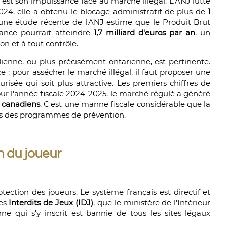
 est son impuissance face au marché illégal. L'ANJ lutte
 2024, elle a obtenu le blocage administratif de plus de
1
, une étude récente de l'ANJ estime que le Produit Brut
ance pourrait atteindre
1,7 milliard d'euros par an
, un
on et à tout contrôle.
adienne, ou plus précisément ontarienne, est pertinente.
ce : pour assécher le marché illégal, il faut proposer une
curisée qui soit plus attractive. Les premiers chiffres de
r l'année fiscale 2024-2025, le marché régulé a généré
s canadiens
. C'est une manne fiscale considérable que la
ns des programmes de prévention.
n du joueur
tection des joueurs. Le système français est directif et
des
Interdits de Jeux (IDJ)
, que le ministère de l'Intérieur
e qui s'y inscrit est bannie de tous les sites légaux