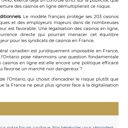
 l'ANJ, exerce déjà un contrôle strict sur la publicité, que
rture des casinos en ligne démultiplierait ce risque.
ditionnels
. Le modèle français protège ses 203 casinos
miques et des employeurs majeurs dans de nombreuses
eur est favorable. Une légalisation des casinos en ligne,
rrence directe qui pourrait menacer cet équilibre
jeur pour les syndicats de casinos en France.
éral canadien est juridiquement impossible en France,
de l'Ontario pose néanmoins une question fondamentale
es casinos en ligne est-elle encore une politique efficace
qui favorise un marché noir dangereux ?
e l'Ontario, qui choisit d'encadrer le risque plutôt que
que la France ne peut plus ignorer face à la digitalisation
sur notre forum juridique. Nos bénévoles vous répondent