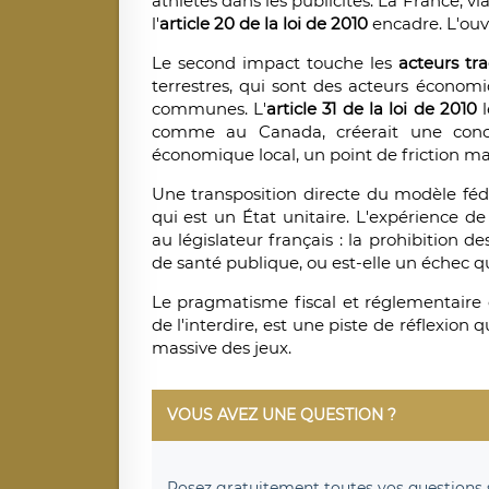
athlètes dans les publicités. La France, via
l'
article 20 de la loi de 2010
encadre. L'ouve
Le second impact touche les
acteurs tra
terrestres, qui sont des acteurs écono
communes. L'
article 31 de la loi de 2010
l
comme au Canada, créerait une concu
économique local, un point de friction ma
Une transposition directe du modèle féd
qui est un État unitaire. L'expérience 
au législateur français : la prohibition d
de santé publique, ou est-elle un échec 
Le pragmatisme fiscal et réglementaire d
de l'interdire, est une piste de réflexion 
massive des jeux.
VOUS AVEZ UNE QUESTION ?
Posez
gratuitement
toutes vos questions 